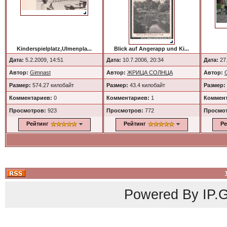
Kinderspielplatz,Ulmenpla...
Blick auf Angerapp und Ki...
Дата:
5.2.2009, 14:51
Дата:
10.7.2006, 20:34
Дата:
27.
Автор:
Gimnast
Автор:
ЖРИЦА СОЛНЦА
Автор:
Размер:
574.27 килобайт
Размер:
43.4 килобайт
Размер:
Комментариев:
0
Комментариев:
1
Коммент
Просмотров:
923
Просмотров:
772
Просмо
Рейтинг
Рейтинг
Ре
Powered By
IP.G