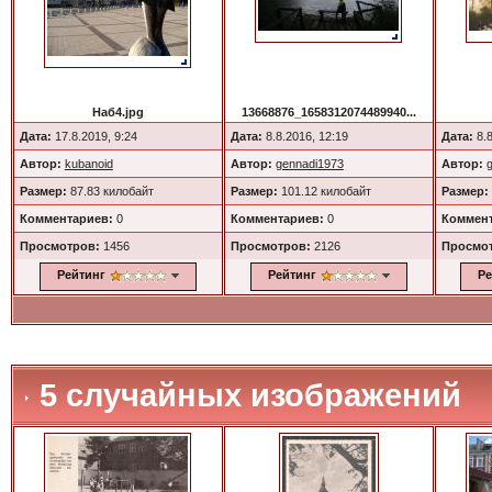
Наб4.jpg
13668876_1658312074489940...
Дата:
17.8.2019, 9:24
Дата:
8.8.2016, 12:19
Дата:
8.8
Автор:
kubanoid
Автор:
gennadi1973
Автор:
Размер:
87.83 килобайт
Размер:
101.12 килобайт
Размер:
Комментариев:
0
Комментариев:
0
Коммент
Просмотров:
1456
Просмотров:
2126
Просмо
Рейтинг
Рейтинг
Ре
5 случайных изображений