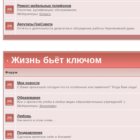
Ремонт мобильных телефонов
Разлочка, русификация, обслуживание
Модераторы:
format:c
Депутаты ГорСовета
Отчёты о деятельности депутатов и обсуждение работы Черняховской думы
Жизнь бьёт ключом
Форум
Мои новости
С Вами произошло сегодня что-то особенное или памятное? Тогда Вам сюда!
Образование
Все о прелестях учебы в любых видах образовательных учреждений :)
Модераторы:
Зенитовец
Любовь
Как много в этом слове...
Поздравления
Сделаем приятное себе и близким!