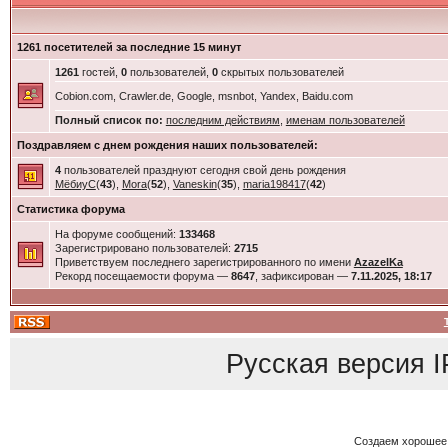
1261 посетителей за последние 15 минут
1261
гостей,
0
пользователей,
0
скрытых пользователей
Cobion.com, Crawler.de, Google, msnbot, Yandex, Baidu.com
Полный список по:
последним действиям
,
именам пользователей
Поздравляем с днем рождения наших пользователей:
4
пользователей празднуют сегодня свой день рождения
МёбиуС
(
43
),
Mora
(
52
),
Vaneskin
(
35
),
maria198417
(
42
)
Статистика форума
На форуме сообщений:
133468
Зарегистрировано пользователей:
2715
Приветствуем последнего зарегистрированного по имени
AzazelKa
Рекорд посещаемости форума —
8647
, зафиксирован —
7.11.2025, 18:17
Русская версия
I
Создаем хорошее