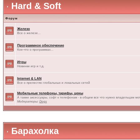
Hard & Soft
Форум
Железо
Все о железе...
Программное обеспечение
Кое-что о программах...
Игры
Новинки игр и т.д.
Internet & LAN
Все о прелестях глобальных и локальных сетей
Мобильные телефоны, тарифы, цены
А также аксессуары, софт к телефонам - в общем все что нужно владельцам моб
Модераторы:
Dogs
Барахолка