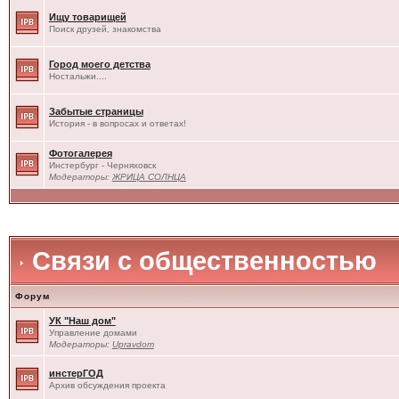
Ищу товарищей
Поиск друзей, знакомства
Город моего детства
Ностальжи....
Забытые страницы
История - в вопросах и ответах!
Фотогалерея
Инстербург - Черняховск
Модераторы:
ЖРИЦА СОЛНЦА
Связи с общественностью
Форум
УК "Наш дом"
Управление домами
Модераторы:
Upravdom
инстерГОД
Архив обсуждения проекта