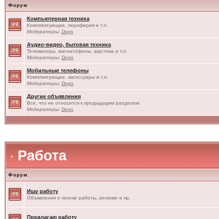
Форум
Компьютерная техника
Комплектующие, периферия и т.п.
Модераторы:
Dogs
Аудио-видео, бытовая техника
Телевизоры, магнитофоны, акустика и т.п.
Модераторы:
Dogs
Мобильные телефоны
Комплектующие, аксессуары и т.п.
Модераторы:
Dogs
Другие объявления
Все, что не относится к предыдущим разделам
Модераторы:
Dogs
Работа
Форум
Ищу работу
Объявления о поиске работы, резюме и пр.
Предлагаю работу