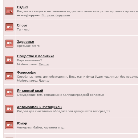
Отдых
Раздел посвящен всевозможным видам человеческого релаксирования организм
— подфорумы:
Встречи форумчан
Спорт
Ты - мир!
Здоровье
Превыше всего
Общество и политика
Поразмышляем?
Модераторы:
Ragnar
Философия
Серьёзные темы для обсуждения. Весь мат и флуд будет удаляться без предуп
Модераторы:
Ragnar
Янтарный край
Обсуждение тем, связанных с Калининградской областью
Автомобили и Мотоциклы
Раздел для счастливых обладателей движущихся тех-средств
Юмор
Анекдоты, байки, картинки и др.