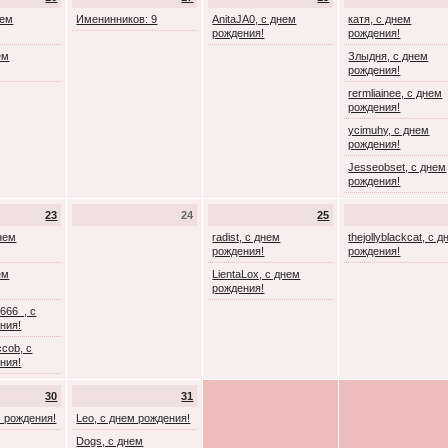
нем
Именинников: 9
AnitaJA0, с днем
катя, с днем
рождения!
рождения!
ем
Злыдня, с днем
рождения!
rermliainee, с днем
рождения!
ycimuhy, с днем
рождения!
Jesseobset, с днем
рождения!
23
24
25
днем
radist, с днем
thejollyblackcat, с 
рождения!
рождения!
ем
LientaLox, с днем
рождения!
666_, с
ния!
cob, с
ния!
30
31
м рождения!
Leo, с днем рождения!
Dogs, с днем