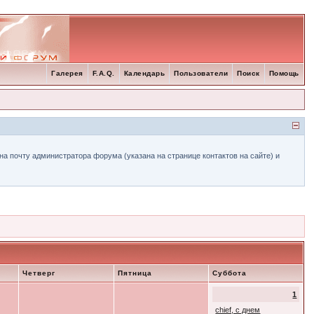
Галерея
F.A.Q.
Календарь
Пользователи
Поиск
Помощь
а почту администратора форума (указана на странице контактов на сайте) и
Четверг
Пятница
Суббота
1
chief, с днем