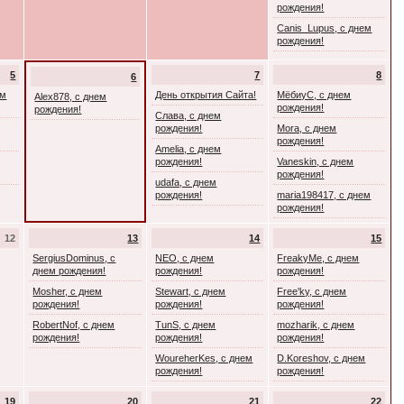
рождения!
Canis_Lupus, с днем
рождения!
5
7
8
6
ем
День открытия Сайта!
МёбиуС, с днем
Alex878, с днем
рождения!
рождения!
Слава, с днем
рождения!
Mora, с днем
рождения!
Amelia, с днем
рождения!
Vaneskin, с днем
рождения!
udafa, с днем
рождения!
maria198417, с днем
рождения!
12
13
14
15
SergiusDominus, с
NEO, с днем
FreakyMe, с днем
днем рождения!
рождения!
рождения!
Mosher, с днем
Stewart, с днем
Free'ky, с днем
рождения!
рождения!
рождения!
RobertNof, с днем
TunS, с днем
mozharik, с днем
рождения!
рождения!
рождения!
WoureherKes, с днем
D.Koreshov, с днем
рождения!
рождения!
19
20
21
22