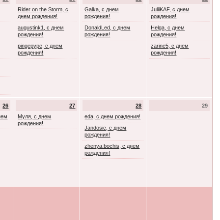
Rider on the Storm, с
Galka, с днем
JuliiKAF, с днем
днем рождения!
рождения!
рождения!
augustink1, с днем
DonaldLed, с днем
Helga, с днем
рождения!
рождения!
рождения!
pingepype, с днем
zarine5, с днем
рождения!
рождения!
26
27
28
29
днем
Муля, с днем
eda, с днем рождения!
рождения!
Jandosic, с днем
рождения!
zhenya.bochis, с днем
рождения!