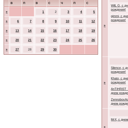
В
П
В
С
Ч
П
С
WilL G, с д
рождения!
»
1
2
3
4
5
gimmi, с дн
рождения!
»
6
7
8
9
10
11
12
»
»
13
14
15
16
17
18
19
»
20
21
22
23
24
25
26
»
27
28
29
30
Silence, с 
рождения!
Khato, с дн
рождения!
»
AnTiHRiST_
днем рожде
ZennoboxAc
днем рожде
MrX, с дне
»