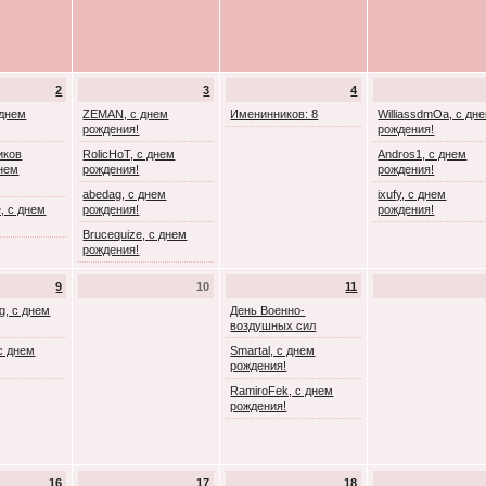
2
3
4
 днем
ZEMAN, с днем
Именинников: 8
WilliassdmOa, с дн
рождения!
рождения!
иков
RolicHoT, с днем
Andros1, с днем
днем
рождения!
рождения!
abedag, с днем
ixufy, с днем
, с днем
рождения!
рождения!
Brucequize, с днем
рождения!
9
10
11
g, с днем
День Военно-
воздушных сил
с днем
Smartal, с днем
рождения!
RamiroFek, с днем
рождения!
16
17
18