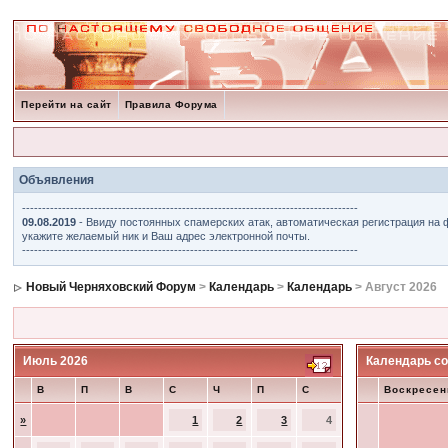
Перейти на сайт
Правила Форума
Объявления
------------------------------------------------------------------------------------
09.08.2019
- Ввиду постоянных спамерских атак, автоматическая регистрация на 
укажите желаемый ник и Ваш адрес электронной почты.
------------------------------------------------------------------------------------
Новый Черняховский Форум
>
Календарь
>
Календарь
> Август 2026
Июль 2026
Календарь со
В
П
В
С
Ч
П
С
Воскресен
»
1
2
3
4