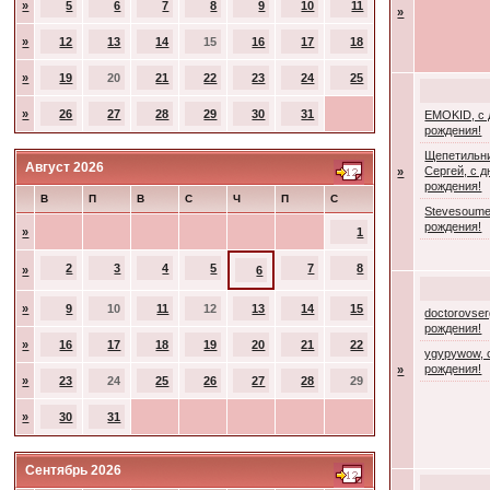
»
5
6
7
8
9
10
11
»
»
12
13
14
15
16
17
18
»
19
20
21
22
23
24
25
»
26
27
28
29
30
31
EMOKID, с
рождения!
Щепетильн
Август 2026
Сергей, с 
»
рождения!
В
П
В
С
Ч
П
С
Stevesoume
рождения!
»
1
2
3
4
5
7
8
»
6
»
9
10
11
12
13
14
15
doctorovser
рождения!
»
16
17
18
19
20
21
22
ygypywow, 
рождения!
»
»
23
24
25
26
27
28
29
»
30
31
Сентябрь 2026