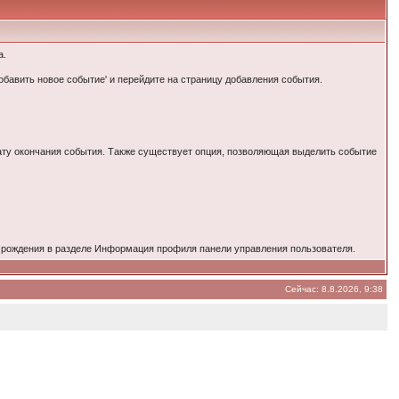
а.
обавить новое событие' и перейдите на страницу добавления события.
дату окончания события. Также существует опция, позволяющая выделить событие
го рождения в разделе Информация профиля панели управления пользователя.
Сейчас: 8.8.2026, 9:38