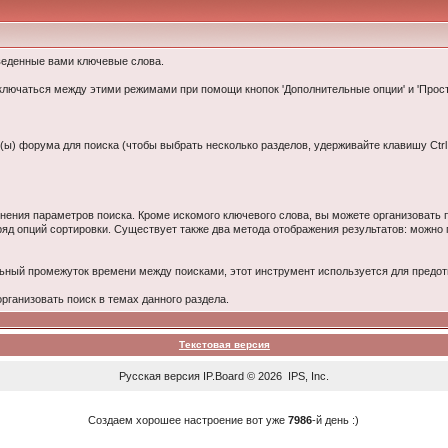
веденные вами ключевые слова.
еключаться между этими режимами при помощи кнопок 'Дополнительные опции' и 'Прос
(ы) форума для поиска (чтобы выбрать несколько разделов, удерживайте клавишу Ctrl 
нения параметров поиска. Кроме искомого ключевого слова, вы можете организовать
ряд опций сортировки. Существует также два метода отображения результатов: можно 
ьный промежуток времени между поисками, этот инструмент используется для пред
ганизовать поиск в темах данного раздела.
Текстовая версия
Русская версия
IP.Board
© 2026
IPS, Inc
.
Создаем хорошее настроение вот уже
7986
-й день :)