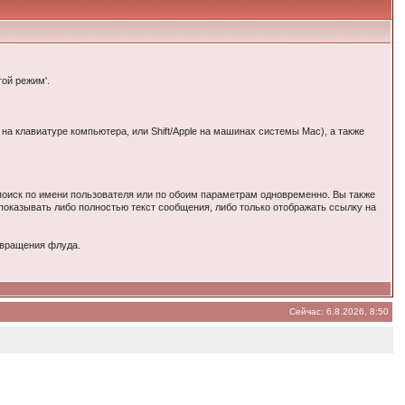
той режим'.
на клавиатуре компьютера, или Shift/Apple на машинах системы Mac), а также
 поиск по имени пользователя или по обоим параметрам одновременно. Вы также
показывать либо полностью текст сообщения, либо только отображать ссылку на
отвращения флуда.
Сейчас: 6.8.2026, 8:50