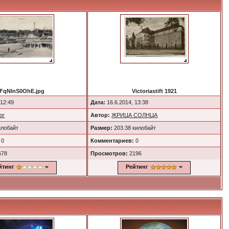
FqNlnS0OhE.jpg
Victoriastift 1921
 12:49
Дата:
16.6.2014, 13:38
or
Автор:
ЖРИЦА СОЛНЦА
илобайт
Размер:
203.38 килобайт
0
Комментариев:
0
678
Просмотров:
2196
йтинг
Рейтинг