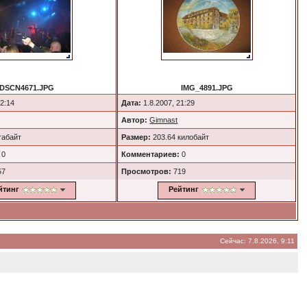
DSCN4671.JPG
IMG_4891.JPG
22:14
Дата:
1.8.2007, 21:29
Автор:
Gimnast
габайт
Размер:
203.64 килобайт
0
Комментариев:
0
57
Просмотров:
719
йтинг
Рейтинг
Сейчас: 7.8.2026, 9:11