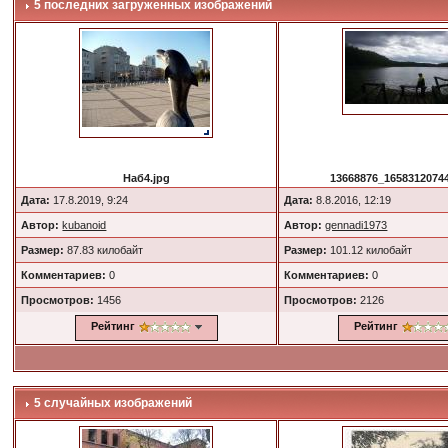
5 последних загруженных изображений
Наб4.jpg
13668876_16583120744
Дата:
17.8.2019, 9:24
Дата:
8.8.2016, 12:19
Автор:
kubanoid
Автор:
gennadi1973
Размер:
87.83 килобайт
Размер:
101.12 килобайт
Комментариев:
0
Комментариев:
0
Просмотров:
1456
Просмотров:
2126
Рейтинг
Рейтинг
5 случайных изображений