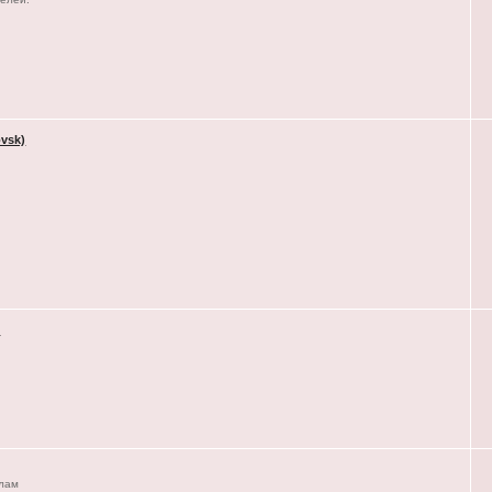
vsk)
)
елам