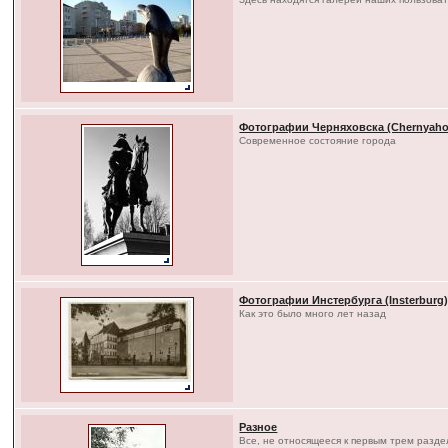
Фотографии Черняховска (Chernyaho
Современное состояние города
Фотографии Инстербурга (Insterburg
Как это было много лет назад
Разное
Все, не относящееся к первым трем разд