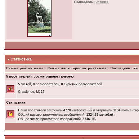
Подразделы:
Unsorted
Статистика
Самые рейтинговые
·
Самые часто просматриваемые
·
Последние отк
5 посетителей просматривают галерею.
5
гостей,
0
пользователей,
0
скрытых пользователей
Crawler.de, MJ12
Статистика
Наши посетители загрузили
4778
изображений и отправили
1184
комментар
Общий размер загруженных изображений:
1324.83 мегабайт
Общее число просмотров изображений:
3746196