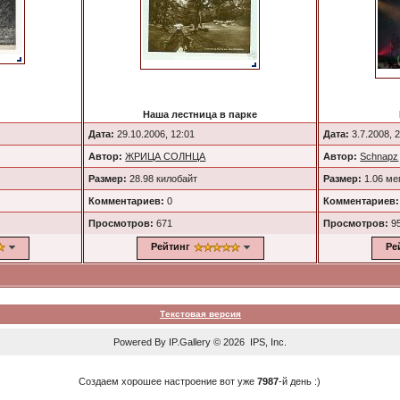
Наша лестница в парке
Дата:
29.10.2006, 12:01
Дата:
3.7.2008, 
Автор:
ЖРИЦА СОЛНЦА
Автор:
Schnapz
Размер:
28.98 килобайт
Размер:
1.06 ме
Комментариев:
0
Комментариев:
Просмотров:
671
Просмотров:
9
Рейтинг
Ре
Текстовая версия
Powered By
IP.Gallery
© 2026 IPS, Inc.
Создаем хорошее настроение вот уже
7987
-й день :)