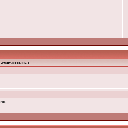
омментированные
иев.