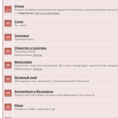
Отдых
Раздел посвящен всевозможным видам человеческого релаксирования организм
— подфорумы:
Встречи форумчан
Спорт
Ты - мир!
Здоровье
Превыше всего
Общество и политика
Поразмышляем?
Модераторы:
Ragnar
Философия
Серьёзные темы для обсуждения. Весь мат и флуд будет удаляться без предуп
Модераторы:
Ragnar
Янтарный край
Обсуждение тем, связанных с Калининградской областью
Автомобили и Мотоциклы
Раздел для счастливых обладателей движущихся тех-средств
Юмор
Анекдоты, байки, картинки и др.