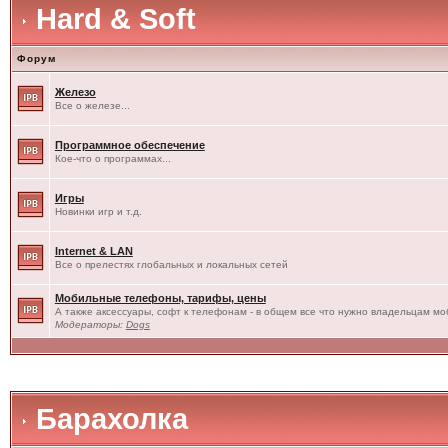
Hard & Soft
Форум
Железо
Все о железе...
Программное обеспечение
Кое-что о программах...
Игры
Новинки игр и т.д.
Internet & LAN
Все о прелестях глобальных и локальных сетей
Мобильные телефоны, тарифы, цены
А также аксессуары, софт к телефонам - в общем все что нужно владельцам моб
Модераторы:
Dogs
Барахолка