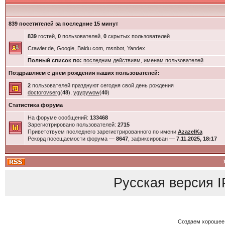
839 посетителей за последние 15 минут
839
гостей,
0
пользователей,
0
скрытых пользователей
Crawler.de, Google, Baidu.com, msnbot, Yandex
Полный список по:
последним действиям
,
именам пользователей
Поздравляем с днем рождения наших пользователей:
2
пользователей празднуют сегодня свой день рождения
doctorovserg
(
48
),
ygypywow
(
40
)
Статистика форума
На форуме сообщений:
133468
Зарегистрировано пользователей:
2715
Приветствуем последнего зарегистрированного по имени
AzazelKa
Рекорд посещаемости форума —
8647
, зафиксирован —
7.11.2025, 18:17
Русская версия
I
Создаем хорошее