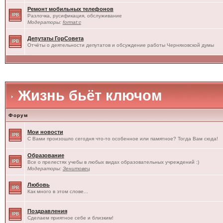
Ремонт мобильных телефонов
Разлочка, русификация, обслуживание
Модераторы:
format:c
Депутаты ГорСовета
Отчёты о деятельности депутатов и обсуждение работы Черняховской думы
Жизнь бьёт ключом
Форум
Мои новости
С Вами произошло сегодня что-то особенное или памятное? Тогда Вам сюда!
Образование
Все о прелестях учебы в любых видах образовательных учреждений :)
Модераторы:
Зенитовец
Любовь
Как много в этом слове...
Поздравления
Сделаем приятное себе и близким!