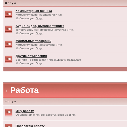
Форум
Компьютерная техника
Комплектующие, периферия и т.п.
Модераторы:
Dogs
Аудио-видео, бытовая техника
Телевизоры, магнитофоны, акустика и т.п.
Модераторы:
Dogs
Мобильные телефоны
Комплектующие, аксессуары и т.п.
Модераторы:
Dogs
Другие объявления
Все, что не относится к предыдущим разделам
Модераторы:
Dogs
Работа
Форум
Ищу работу
Объявления о поиске работы, резюме и пр.
Предлагаю работу