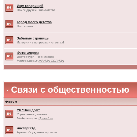
Ищу товарищей
Поиск друзей, знакомства
Город моего детства
Ностальжи....
Забытые страницы
История - в вопросах и ответах!
Фотогалерея
Инстербург - Черняховск
Модераторы:
ЖРИЦА СОЛНЦА
Связи с общественностью
Форум
УК "Наш дом"
Управление домами
Модераторы:
Upravdom
инстерГОД
Архив обсуждения проекта