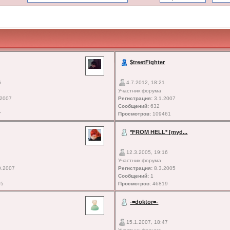
$treetFighter
6
4.7.2012, 18:21
Участник форума
.2007
Регистрация:
3.1.2007
Сообщений:
632
7
Просмотров:
109461
*FROM HELL* [myd...
12.3.2005, 19:16
Участник форума
0.2007
Регистрация:
8.3.2005
Сообщений:
1
05
Просмотров:
46819
-=doktor=-
15.1.2007, 18:47