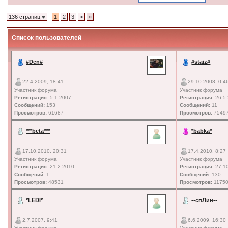
136 страниц
1
2
3
>
»
Список пользователей
#Den#
#staiz#
22.4.2009, 18:41
29.10.2008, 0:4
Участник форума
Участник форума
Регистрация:
5.1.2007
Регистрация:
26.5
Сообщений:
153
Сообщений:
11
Просмотров:
61687
Просмотров:
7549
***beta***
*babka*
17.10.2010, 20:31
17.4.2010, 8:27
Участник форума
Участник форума
Регистрация:
21.2.2010
Регистрация:
27.1
Сообщений:
1
Сообщений:
130
Просмотров:
48531
Просмотров:
1175
*LEDI*
--спЛин--
2.7.2007, 9:41
6.6.2009, 16:30