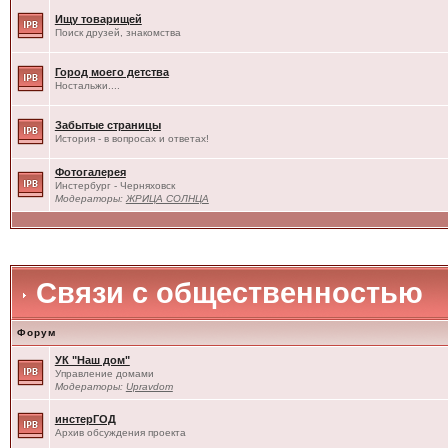
Ищу товарищей
Поиск друзей, знакомства
Город моего детства
Ностальжи....
Забытые страницы
История - в вопросах и ответах!
Фотогалерея
Инстербург - Черняховск
Модераторы:
ЖРИЦА СОЛНЦА
Связи с общественностью
Форум
УК "Наш дом"
Управление домами
Модераторы:
Upravdom
инстерГОД
Архив обсуждения проекта