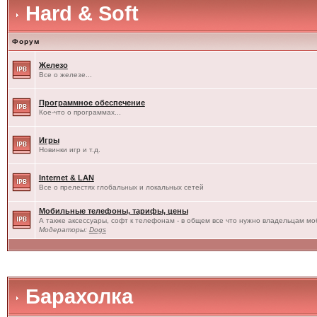
Hard & Soft
Форум
Железо
Все о железе...
Программное обеспечение
Кое-что о программах...
Игры
Новинки игр и т.д.
Internet & LAN
Все о прелестях глобальных и локальных сетей
Мобильные телефоны, тарифы, цены
А также аксессуары, софт к телефонам - в общем все что нужно владельцам моб
Модераторы:
Dogs
Барахолка