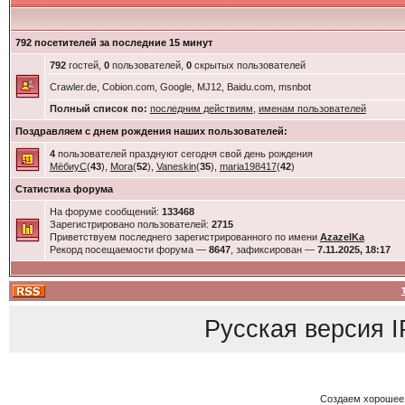
792 посетителей за последние 15 минут
792
гостей,
0
пользователей,
0
скрытых пользователей
Crawler.de, Cobion.com, Google, MJ12, Baidu.com, msnbot
Полный список по:
последним действиям
,
именам пользователей
Поздравляем с днем рождения наших пользователей:
4
пользователей празднуют сегодня свой день рождения
МёбиуС
(
43
),
Mora
(
52
),
Vaneskin
(
35
),
maria198417
(
42
)
Статистика форума
На форуме сообщений:
133468
Зарегистрировано пользователей:
2715
Приветствуем последнего зарегистрированного по имени
AzazelKa
Рекорд посещаемости форума —
8647
, зафиксирован —
7.11.2025, 18:17
Русская версия
I
Создаем хорошее