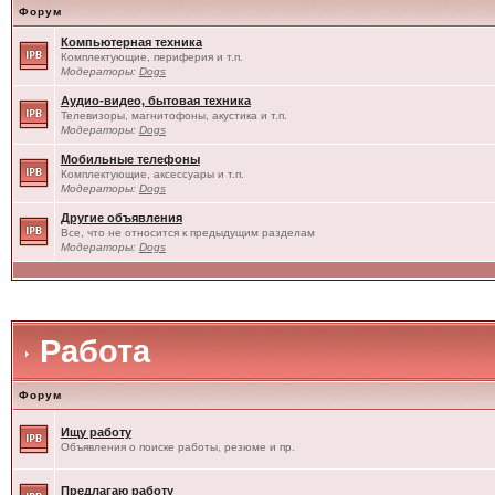
Форум
Компьютерная техника
Комплектующие, периферия и т.п.
Модераторы:
Dogs
Аудио-видео, бытовая техника
Телевизоры, магнитофоны, акустика и т.п.
Модераторы:
Dogs
Мобильные телефоны
Комплектующие, аксессуары и т.п.
Модераторы:
Dogs
Другие объявления
Все, что не относится к предыдущим разделам
Модераторы:
Dogs
Работа
Форум
Ищу работу
Объявления о поиске работы, резюме и пр.
Предлагаю работу