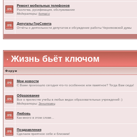
Ремонт мобильных телефонов
Разлочка, русификация, обслуживание
Модераторы:
format:c
Депутаты ГорСовета
Отчёты о деятельности депутатов и обсуждение работы Черняховской думы
Жизнь бьёт ключом
Форум
Мои новости
С Вами произошло сегодня что-то особенное или памятное? Тогда Вам сюда!
Образование
Все о прелестях учебы в любых видах образовательных учреждений :)
Модераторы:
Зенитовец
Любовь
Как много в этом слове...
Поздравления
Сделаем приятное себе и близким!