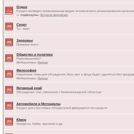
Отдых
Раздел посвящен всевозможным видам человеческого релаксирования организм
— подфорумы:
Встречи форумчан
Спорт
Ты - мир!
Здоровье
Превыше всего
Общество и политика
Поразмышляем?
Модераторы:
Ragnar
Философия
Серьёзные темы для обсуждения. Весь мат и флуд будет удаляться без предуп
Модераторы:
Ragnar
Янтарный край
Обсуждение тем, связанных с Калининградской областью
Автомобили и Мотоциклы
Раздел для счастливых обладателей движущихся тех-средств
Юмор
Анекдоты, байки, картинки и др.