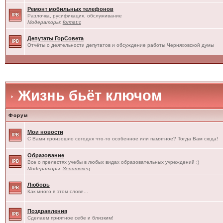
Ремонт мобильных телефонов
Разлочка, русификация, обслуживание
Модераторы:
format:c
Депутаты ГорСовета
Отчёты о деятельности депутатов и обсуждение работы Черняховской думы
Жизнь бьёт ключом
Форум
Мои новости
С Вами произошло сегодня что-то особенное или памятное? Тогда Вам сюда!
Образование
Все о прелестях учебы в любых видах образовательных учреждений :)
Модераторы:
Зенитовец
Любовь
Как много в этом слове...
Поздравления
Сделаем приятное себе и близким!