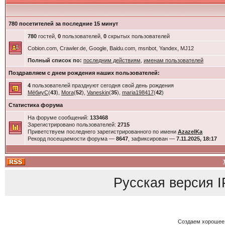
780 посетителей за последние 15 минут
780
гостей,
0
пользователей,
0
скрытых пользователей
Cobion.com, Crawler.de, Google, Baidu.com, msnbot, Yandex, MJ12
Полный список по:
последним действиям
,
именам пользователей
Поздравляем с днем рождения наших пользователей:
4
пользователей празднуют сегодня свой день рождения
МёбиуС
(
43
),
Mora
(
52
),
Vaneskin
(
35
),
maria198417
(
42
)
Статистика форума
На форуме сообщений:
133468
Зарегистрировано пользователей:
2715
Приветствуем последнего зарегистрированного по имени
AzazelKa
Рекорд посещаемости форума —
8647
, зафиксирован —
7.11.2025, 18:17
Русская версия
I
Создаем хорошее