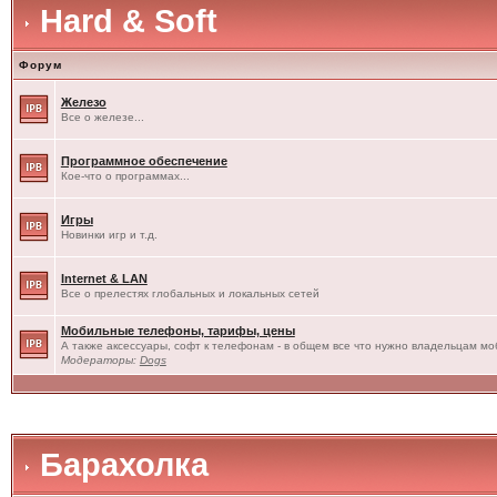
Hard & Soft
Форум
Железо
Все о железе...
Программное обеспечение
Кое-что о программах...
Игры
Новинки игр и т.д.
Internet & LAN
Все о прелестях глобальных и локальных сетей
Мобильные телефоны, тарифы, цены
А также аксессуары, софт к телефонам - в общем все что нужно владельцам моб
Модераторы:
Dogs
Барахолка