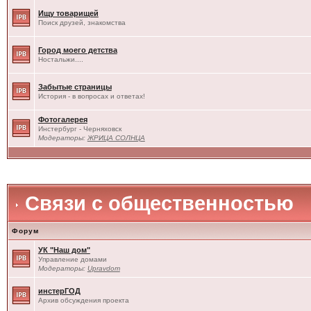
Ищу товарищей
Поиск друзей, знакомства
Город моего детства
Ностальжи....
Забытые страницы
История - в вопросах и ответах!
Фотогалерея
Инстербург - Черняховск
Модераторы:
ЖРИЦА СОЛНЦА
Связи с общественностью
Форум
УК "Наш дом"
Управление домами
Модераторы:
Upravdom
инстерГОД
Архив обсуждения проекта