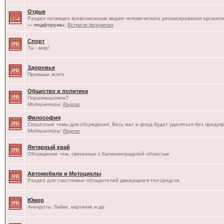
Отдых
Раздел посвящен всевозможным видам человеческого релаксирования организм
— подфорумы:
Встречи форумчан
Спорт
Ты - мир!
Здоровье
Превыше всего
Общество и политика
Поразмышляем?
Модераторы:
Ragnar
Философия
Серьёзные темы для обсуждения. Весь мат и флуд будет удаляться без предуп
Модераторы:
Ragnar
Янтарный край
Обсуждение тем, связанных с Калининградской областью
Автомобили и Мотоциклы
Раздел для счастливых обладателей движущихся тех-средств
Юмор
Анекдоты, байки, картинки и др.