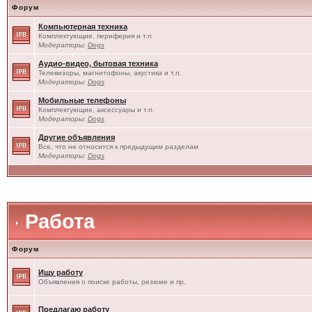
Форум
Компьютерная техника
Комплектующие, периферия и т.п.
Модераторы:
Dogs
Аудио-видео, бытовая техника
Телевизоры, магнитофоны, акустика и т.п.
Модераторы:
Dogs
Мобильные телефоны
Комплектующие, аксессуары и т.п.
Модераторы:
Dogs
Другие объявления
Все, что не относится к предыдущим разделам
Модераторы:
Dogs
Работа
Форум
Ищу работу
Объявления о поиске работы, резюме и пр.
Предлагаю работу