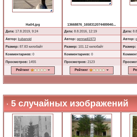
Наб4.jpg
13668876_1658312074489940...
Дата:
17.8.2019, 9:24
Дата:
8.8.2016, 12:19
Дата:
8.8
Автор:
kubanoid
Автор:
gennadi1973
Автор:
Размер:
87.83 килобайт
Размер:
101.12 килобайт
Размер:
Комментариев:
0
Комментариев:
0
Коммент
Просмотров:
1455
Просмотров:
2123
Просмо
Рейтинг
Рейтинг
Ре
5 случайных изображений