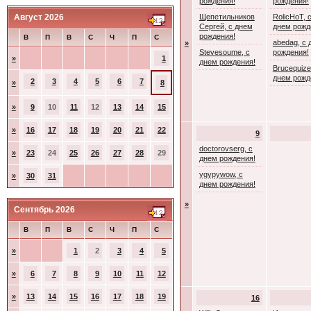
рождения!
рождения!
Август 2026
Щепетильников
RolicHoT, 
Сергей, с днем
днем рожд
рождения!
В
П
В
С
Ч
П
С
abedag, с 
»
Stevesoume, с
рождения!
»
1
днем рождения!
Brucequize
днем рожд
2
3
4
5
6
7
»
8
»
9
10
11
12
13
14
15
»
16
17
18
19
20
21
22
9
doctorovserg, с
»
23
24
25
26
27
28
29
днем рождения!
ygypywow, с
»
30
31
днем рождения!
»
Сентябрь 2026
В
П
В
С
Ч
П
С
»
1
2
3
4
5
»
6
7
8
9
10
11
12
»
13
14
15
16
17
18
19
16