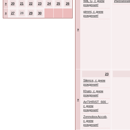
WilL G, с днем
Именинник
»
20
21
22
23
24
25
26
рождения!
gimmi, с днем
»
27
28
29
30
рождения!
»
23
Silence, с днем
рождения!
Khato, с днем
рождения!
»
AnTiHRiST_666_,
с днем
рождения!
ZennoboxAccob,
с днем
рождения!