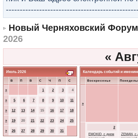
-----------------------------------------------
Новый Черняховский Форум
2026
«
Авг
Июль 2026
Календарь событий и именин
В
П
В
С
Ч
П
С
Воскресенье
Понедель
»
1
2
3
4
»
5
6
7
8
9
10
11
»
»
12
13
14
15
16
17
18
»
19
20
21
22
23
24
25
2
»
26
27
28
29
30
31
EMOKID, с днем
ZEMAN, с 