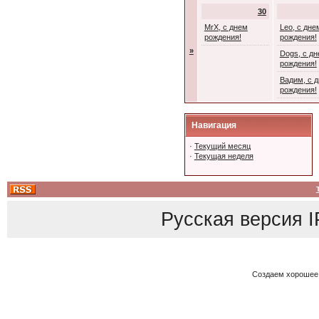
30
MrX, с днем
Leo, с дне
рождения!
рождения!
»
Dogs, с д
рождения!
Вадим, с 
рождения!
Навигация
·
Текущий месяц
·
Текущая неделя
Русская версия
I
Создаем хорошее