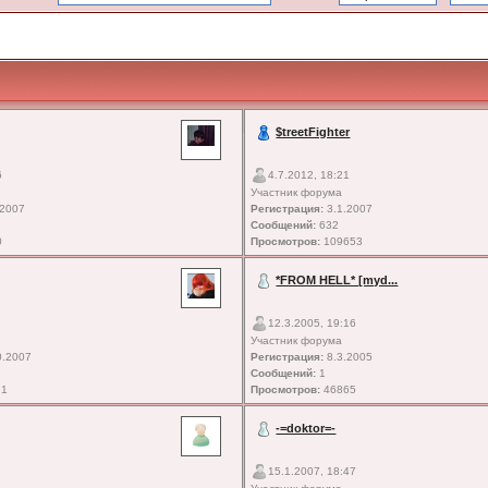
$treetFighter
6
4.7.2012, 18:21
Участник форума
.2007
Регистрация:
3.1.2007
Сообщений:
632
0
Просмотров:
109653
*FROM HELL* [myd...
12.3.2005, 19:16
Участник форума
0.2007
Регистрация:
8.3.2005
Сообщений:
1
81
Просмотров:
46865
-=doktor=-
15.1.2007, 18:47