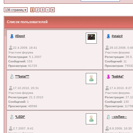
136 страниц
1
2
3
>
»
Список пользователей
#Den#
#staiz#
22.4.2009, 18:41
29.10.2008, 0:4
Участник форума
Участник форума
Регистрация:
5.1.2007
Регистрация:
26.5
Сообщений:
153
Сообщений:
11
Просмотров:
61725
Просмотров:
7553
***beta***
*babka*
17.10.2010, 20:31
17.4.2010, 8:27
Участник форума
Участник форума
Регистрация:
21.2.2010
Регистрация:
27.1
Сообщений:
1
Сообщений:
130
Просмотров:
48568
Просмотров:
1175
*LEDI*
--спЛин--
2.7.2007, 9:41
6.6.2009, 16:30