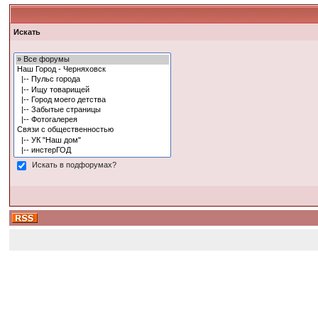
Искать
Искать в подфорумах?