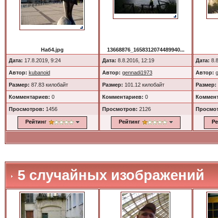
Наб4.jpg
13668876_1658312074489940...
Дата:
17.8.2019, 9:24
Дата:
8.8.2016, 12:19
Дата:
8.8
Автор:
kubanoid
Автор:
gennadi1973
Автор:
Размер:
87.83 килобайт
Размер:
101.12 килобайт
Размер:
Комментариев:
0
Комментариев:
0
Коммент
Просмотров:
1456
Просмотров:
2126
Просмо
Рейтинг
Рейтинг
Ре
5 случайных изображений