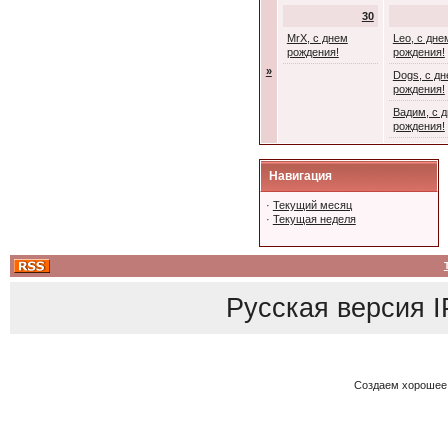
30
MrX, с днем
Leo, с дне
рождения!
рождения!
»
Dogs, с д
рождения!
Вадим, с 
рождения!
Навигация
·
Текущий месяц
·
Текущая неделя
Русская версия
I
Создаем хорошее