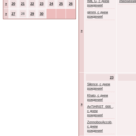
WilL G, с днем
Именинник
»
20
21
22
23
24
25
26
рождения!
gimmi, с днем
»
27
28
29
30
рождения!
»
23
Silence, с днем
рождения!
Khato, с днем
рождения!
»
AnTiHRiST_666_,
с днем
рождения!
ZennoboxAccob,
с днем
рождения!