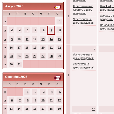
рождения!
рождения!
Август 2026
Щепетильников
RolicHoT, 
Сергей, с днем
днем рожд
рождения!
В
П
В
С
Ч
П
С
abedag, с 
»
Stevesoume, с
рождения!
»
1
днем рождения!
Brucequize
днем рожд
2
3
4
5
6
8
»
7
»
9
10
11
12
13
14
15
»
16
17
18
19
20
21
22
9
doctorovserg, с
»
23
24
25
26
27
28
29
днем рождения!
ygypywow, с
»
30
31
днем рождения!
»
Сентябрь 2026
В
П
В
С
Ч
П
С
»
1
2
3
4
5
»
6
7
8
9
10
11
12
»
13
14
15
16
17
18
19
16