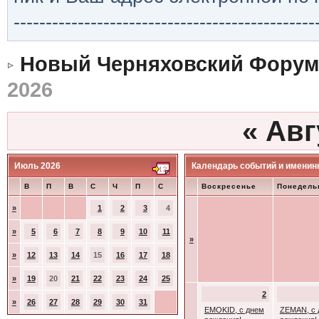
-----------------------------------------------
Новый Черняховский Форум
2026
«
Авг
Июль 2026
Календарь событий и именин
В
П
В
С
Ч
П
С
Воскресенье
Понедель
»
1
2
3
4
»
5
6
7
8
9
10
11
»
»
12
13
14
15
16
17
18
»
19
20
21
22
23
24
25
2
»
26
27
28
29
30
31
EMOKID, с днем
ZEMAN, с 