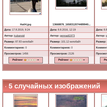
Наб4.jpg
13668876_1658312074489940...
Дата:
17.8.2019, 9:24
Дата:
8.8.2016, 12:19
Дата:
8.8
Автор:
kubanoid
Автор:
gennadi1973
Автор:
Размер:
87.83 килобайт
Размер:
101.12 килобайт
Размер:
Комментариев:
0
Комментариев:
0
Коммент
Просмотров:
1456
Просмотров:
2126
Просмо
Рейтинг
Рейтинг
Ре
5 случайных изображений