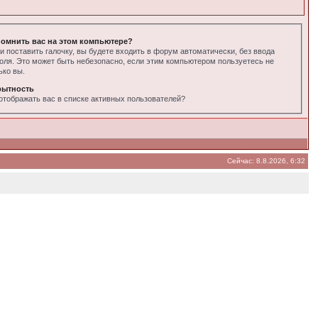
омнить вас на этом компьютере?
и поставить галочку, вы будете входить в форум автоматически, без ввода
оля. Это может быть небезопасно, если этим компьютером пользуетесь не
ько вы.
рытность
отображать вас в списке активных пользователей?
Сейчас: 8.8.2026, 6:32