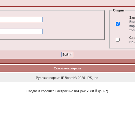
Опции
Зап
Есл
пар
тол
Ск
Не 
Текстовая версия
Русская версия
IP.Board
© 2026
IPS, Inc
.
Создаем хорошее настроение вот уже
7988
-й день :)