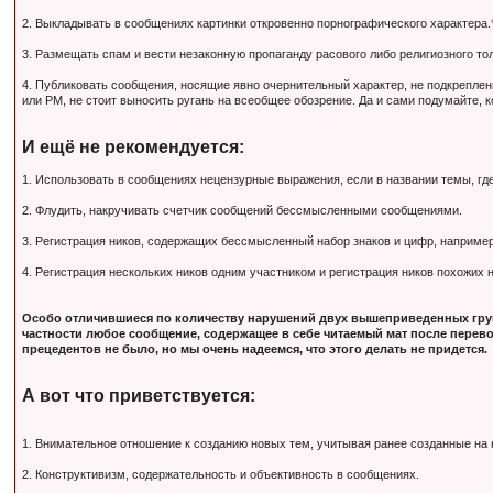
2. Выкладывать в сообщениях картинки откровенно порнографического характера.
3. Размещать спам и вести незаконную пропаганду расового либо религиозного тол
4. Публиковать сообщения, носящие явно очернительный характер, не подкрепле
или PM, не стоит выносить ругань на всеобщее обозрение. Да и сами подумайте, 
И ещё не рекомендуется:
1. Использовать в сообщениях нецензурные выражения, если в названии темы, гд
2. Флудить, накручивать счетчик сообщений бессмысленными сообщениями.
3. Регистрация ников, содержащих бессмысленный набор знаков и цифр, наприм
4. Регистрация нескольких ников одним участником и регистрация ников похожих
Особо отличившиеся по количеству нарушений двух вышеприведенных груп
частности любое сообщение, содержащее в себе читаемый мат после перево
прецедентов не было, но мы очень надеемся, что этого делать не придется.
А вот что приветствуется:
1. Внимательное отношение к созданию новых тем, учитывая ранее созданные на
2. Конструктивизм, содержательность и объективность в сообщениях.