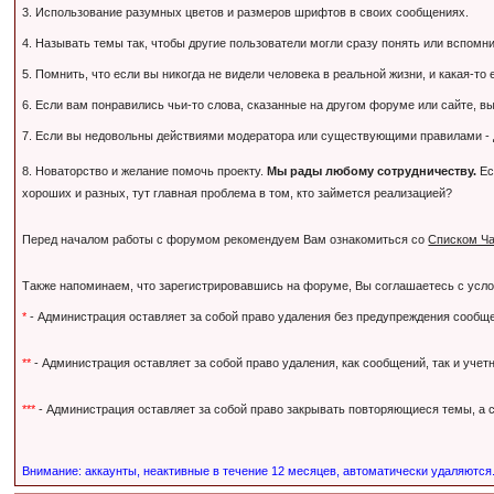
3. Использование разумных цветов и размеров шрифтов в своих сообщениях.
4. Называть темы так, чтобы другие пользователи могли сразу понять или вспомнить,
5. Помнить, что если вы никогда не видели человека в реальной жизни, и какая-то
6. Если вам понравились чьи-то слова, сказанные на другом форуме или сайте, вы
7. Если вы недовольны действиями модератора или существующими правилами - дл
8. Новаторство и желание помочь проекту.
Мы рады любому сотрудничеству.
Ес
хороших и разных, тут главная проблема в том, кто займется реализацией?
Перед началом работы с форумом рекомендуем Вам ознакомиться со
Списком Ча
Также напоминаем, что зарегистрировавшись на форуме, Вы соглашаетесь с усл
*
- Администрация оставляет за собой право удаления без предупреждения сообще
**
- Администрация оставляет за собой право удаления, как сообщений, так и уче
***
- Администрация оставляет за собой право закрывать повторяющиеся темы, а с
Внимание: аккаунты, неактивные в течение 12 месяцев, автоматически удаляются