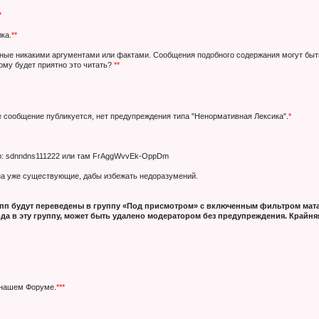
*
ка.
**
нные никакими аргументами или фактами. Сообщения подобного содержания могут быт
кому будет приятно это читать?
**
е сообщение публикуется, нет предупреждения типа "Ненормативная Лексика".
*
ер: sdnndns111222 или там FrAggWvvEk-OppDm
 на уже существующие, дабы избежать недоразумений.
п будут переведены в группу «Под присмотром» с включенным фильтром мата
да в эту группу, может быть удалено модератором без предупреждения. Крайняя
 нашем Форуме.
***