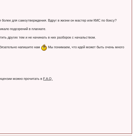
Тем более для самоутверждения. Вдруг в жизни он мастер или КМС по боксу?
никало подозрений в плагиате.
ть других тем и не начинать в них разборок с начальством.
обязательно напишите нам
Мы понимаем, что идей может быть очень много
лицензии можно прочитать в
F.A.Q.