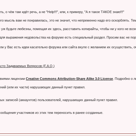
 о чём там идёт речь, а не "Help!!!", или, к примеру, "А я такое ТАКОЕ знаю!!!"
 его мысль вам не понравилась, это не значит, что непременно надо его оскорблять. 
 уж будьте любезны, помещая их здесь, расставить копирайты, чтобы ни у кого не воз
я выражения недовольства на форуме есть специальный раздел. Просим вас не порти
ли у Вас есть идеи касательно форума или сайта вкупе с желанием их осуществить, 
сто Задаваемых Вопросов (F.A.Q.)
овиями лицензии
Creative Commons Attribution-Share Alike 3.0 License
. Подробно о 
ний (или их части) нарушающих данный пункт правил.
тных записей (аккаунтов) пользователей, нарушающих данный пункт правил.
ообщения участников из этих тем переносить в ранее созданные.
.