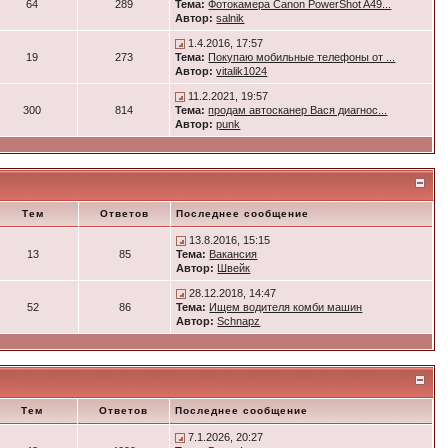
64
289
Тема:
Фотокамера Canon PowerShot A49...
Автор:
salnik
1.4.2016, 17:57
19
273
Тема:
Покупаю мобильные телефоны от ...
Автор:
vitalik1024
11.2.2021, 19:57
300
814
Тема:
продам автосканер Вася диагнос...
Автор:
punk
Тем
Ответов
Последнее сообщение
13.8.2016, 15:15
13
85
Тема:
Вакансия
Автор:
Швейк
28.12.2018, 14:47
52
86
Тема:
Ищем водителя комби машин
Автор:
Schnapz
Тем
Ответов
Последнее сообщение
7.1.2026, 20:27