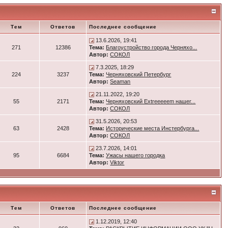
Тем
Ответов
Последнее сообщение
13.6.2026, 19:41
271
12386
Тема:
Благоустройство города Черняхо...
Автор:
СОКОЛ
7.3.2025, 18:29
224
3237
Тема:
Черняховский Петербург
Автор:
Seaman
21.11.2022, 19:20
55
2171
Тема:
Черняховский Extreeeeem нашег...
Автор:
СОКОЛ
31.5.2026, 20:53
63
2428
Тема:
Исторические места Инстербурга...
Автор:
СОКОЛ
23.7.2026, 14:01
95
6684
Тема:
Ужасы нашего городка
Автор:
Viktor
Тем
Ответов
Последнее сообщение
1.12.2019, 12:40