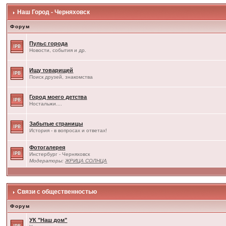
Наш Город - Черняховск
Форум
Пульс города
Новости, события и др.
Ищу товарищей
Поиск друзей, знакомства
Город моего детства
Ностальжи....
Забытые страницы
История - в вопросах и ответах!
Фотогалерея
Инстербург - Черняховск
Модераторы:
ЖРИЦА СОЛНЦА
Связи с общественностью
Форум
УК "Наш дом"