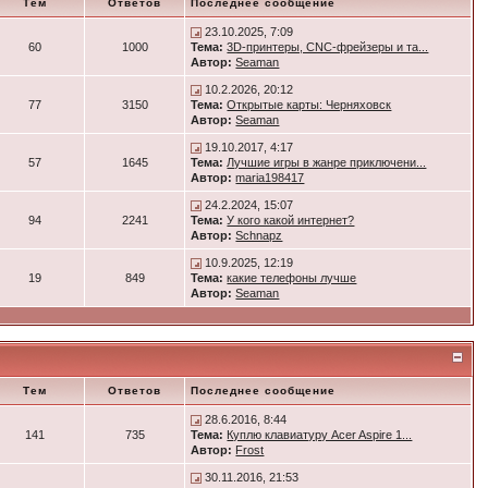
Тем
Ответов
Последнее сообщение
23.10.2025, 7:09
60
1000
Тема:
3D-принтеры, CNC-фрейзеры и та...
Автор:
Seaman
10.2.2026, 20:12
77
3150
Тема:
Открытые карты: Черняховск
Автор:
Seaman
19.10.2017, 4:17
57
1645
Тема:
Лучшие игры в жанре приключени...
Автор:
maria198417
24.2.2024, 15:07
94
2241
Тема:
У кого какой интернет?
Автор:
Schnapz
10.9.2025, 12:19
19
849
Тема:
какие телефоны лучше
Автор:
Seaman
Тем
Ответов
Последнее сообщение
28.6.2016, 8:44
141
735
Тема:
Куплю клавиатуру Acer Aspire 1...
Автор:
Frost
30.11.2016, 21:53