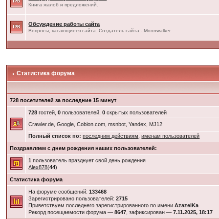
Книга жалоб и предложений.
Обсуждение работы сайта
Вопросы, касающиеся сайта. Создатель сайта - Moonwalker
Статистика форума
728 посетителей за последние 15 минут
728
гостей,
0
пользователей,
0
скрытых пользователей
Crawler.de, Google, Cobion.com, msnbot, Yandex, MJ12
Полный список по:
последним действиям
,
именам пользователей
Поздравляем с днем рождения наших пользователей:
1
пользователь празднует свой день рождения
Alex878
(
44
)
Статистика форума
На форуме сообщений:
133468
Зарегистрировано пользователей:
2715
Приветствуем последнего зарегистрированного по имени
AzazelKa
Рекорд посещаемости форума —
8647
, зафиксирован —
7.11.2025, 18:17