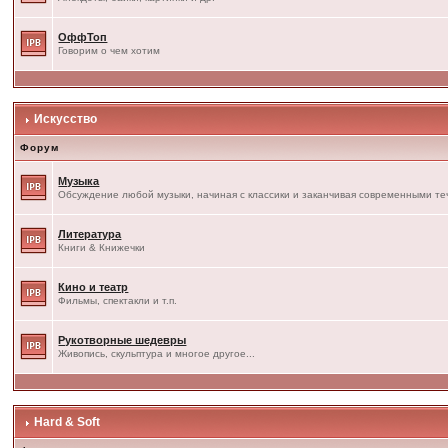
ОффТоп
Говорим о чем хотим
Искусство
Форум
Музыка
Обсуждение любой музыки, начиная с классики и заканчивая современными т
Литература
Книги & Книжечки
Кино и театр
Фильмы, спектакли и т.п.
Рукотворные шедевры
Живопись, скульптура и многое другое...
Hard & Soft