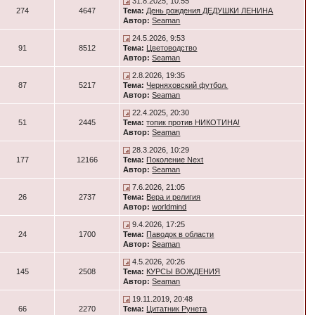
31.8.2025, 10:55
274
4647
Тема:
День рождения ДЕДУШКИ ЛЕНИНА
Автор:
Seaman
24.5.2026, 9:53
91
8512
Тема:
Цветоводство
Автор:
Seaman
2.8.2026, 19:35
87
5217
Тема:
Черняховский футбол.
Автор:
Seaman
22.4.2025, 20:30
51
2445
Тема:
топик против НИКОТИНА!
Автор:
Seaman
28.3.2026, 10:29
177
12166
Тема:
Поколение Next
Автор:
Seaman
7.6.2026, 21:05
26
2737
Тема:
Вера и религия
Автор:
worldmind
9.4.2026, 17:25
24
1700
Тема:
Паводок в области
Автор:
Seaman
4.5.2026, 20:26
145
2508
Тема:
КУРСЫ ВОЖДЕНИЯ
Автор:
Seaman
19.11.2019, 20:48
66
2270
Тема:
Цитатник Рунета