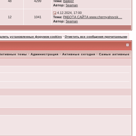
48
4299
Тема:
Важно!
Автор:
Seaman
4.12.2024, 17:00
12
1041
Тема:
РАБОТА САЙТА www.chernyahovsk....
Автор:
Seaman
далить установленные форумом cookies
·
Отметить все сообщения прочитанными
Активные темы
·
Администрация
·
Активные сегодня
·
Самые активные