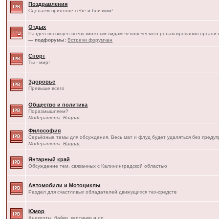
Поздравления
Сделаем приятное себе и близким!
Отдых
Раздел посвящен всевозможным видам человеческого релаксирования организ
— подфорумы:
Встречи форумчан
Спорт
Ты - мир!
Здоровье
Превыше всего
Общество и политика
Поразмышляем?
Модераторы:
Ragnar
Философия
Серьёзные темы для обсуждения. Весь мат и флуд будет удаляться без преду
Модераторы:
Ragnar
Янтарный край
Обсуждение тем, связанных с Калининградской областью
Автомобили и Мотоциклы
Раздел для счастливых обладателей движущихся тех-средств
Юмор
Анекдоты, байки, картинки и др.