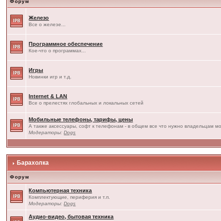
Форум
Железо
Все о железе...
Программное обеспечение
Кое-что о программах...
Игры
Новинки игр и т.д.
Internet & LAN
Все о прелестях глобальных и локальных сетей
Мобильные телефоны, тарифы, цены
А также аксессуары, софт к телефонам - в общем все что нужно владельцам мо
Модераторы:
Dogs
Барахолка
Форум
Компьютерная техника
Комплектующие, периферия и т.п.
Модераторы:
Dogs
Аудио-видео, бытовая техника