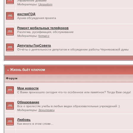
Управление домами
Модераторы:
Upravdom
инстерГОД
Архив обсуждения проекта
Ремонт мобильных телефонов
Разлочка, русификация, обслуживание
Модераторы:
format:c
Депутаты ГорСовета
Отчёты о деятельности депутатов и обсуждение работы Черняховской думы
Жизнь бьёт ключом
Форум
Мои новости
С Вами произошло сегодня что-то особенное или памятное? Тогда Вам сюда!
Образование
Все о прелестях учебы в любых видах образовательных учреждений :)
Модераторы:
Зенитовец
Любовь
Как много в этом слове...