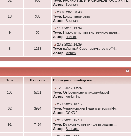
32
960
Тема:
РАСКРЫТИЕ ИНФОРМАЦИИ ООО УК "Н...
Автор:
Seaman
20.10.2025, 8:40
13
385
Тема:
Циркульное депо
Автор:
Seaman
14.1.2014, 19:39
9
58
Тема:
Нужно очистить внутреннюю памя...
Автор:
Чайник
23.9.2022, 14:39
8
1238
Тема:
районный Совет депутатов мо "Ч...
Автор:
fantom
Тем
Ответов
Последнее сообщение
12.9.2025, 13:24
100
5261
Тема:
От Всемирного информбюро!
Автор:
worldmind
25.1.2026, 18:15
62
3974
Тема:
Черняховский Педагогический Ин...
Автор:
СОКОЛ
24.2.2024, 15:18
91
7424
Тема:
Во сколько лет лучше выходить ...
Автор:
Schnapz