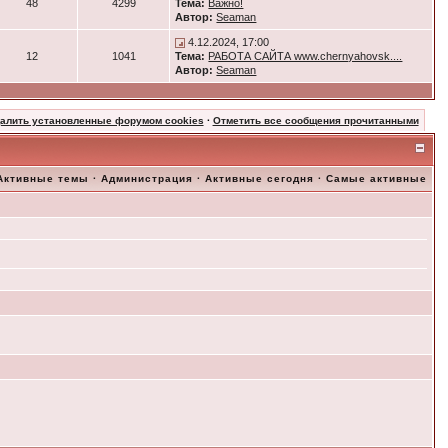
48
4299
Тема:
Важно!
Автор:
Seaman
4.12.2024, 17:00
12
1041
Тема:
РАБОТА САЙТА www.chernyahovsk....
Автор:
Seaman
далить установленные форумом cookies
·
Отметить все сообщения прочитанными
Активные темы
·
Администрация
·
Активные сегодня
·
Самые активные