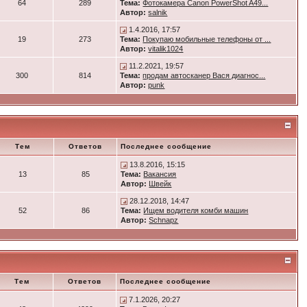
64
289
Тема:
Фотокамера Canon PowerShot A49...
Автор:
salnik
1.4.2016, 17:57
19
273
Тема:
Покупаю мобильные телефоны от ...
Автор:
vitalik1024
11.2.2021, 19:57
300
814
Тема:
продам автосканер Вася диагнос...
Автор:
punk
Тем
Ответов
Последнее сообщение
13.8.2016, 15:15
13
85
Тема:
Вакансия
Автор:
Швейк
28.12.2018, 14:47
52
86
Тема:
Ищем водителя комби машин
Автор:
Schnapz
Тем
Ответов
Последнее сообщение
7.1.2026, 20:27