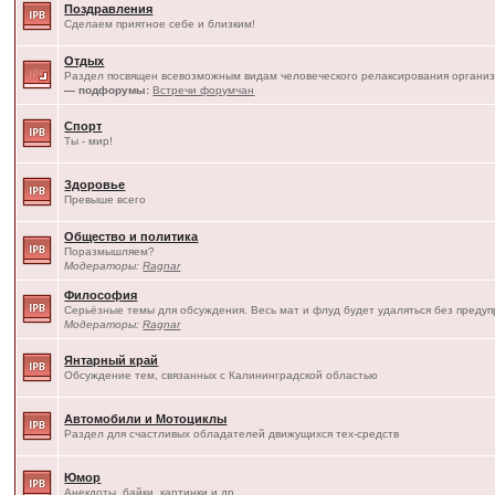
Поздравления
Сделаем приятное себе и близким!
Отдых
Раздел посвящен всевозможным видам человеческого релаксирования организ
— подфорумы:
Встречи форумчан
Спорт
Ты - мир!
Здоровье
Превыше всего
Общество и политика
Поразмышляем?
Модераторы:
Ragnar
Философия
Серьёзные темы для обсуждения. Весь мат и флуд будет удаляться без преду
Модераторы:
Ragnar
Янтарный край
Обсуждение тем, связанных с Калининградской областью
Автомобили и Мотоциклы
Раздел для счастливых обладателей движущихся тех-средств
Юмор
Анекдоты, байки, картинки и др.