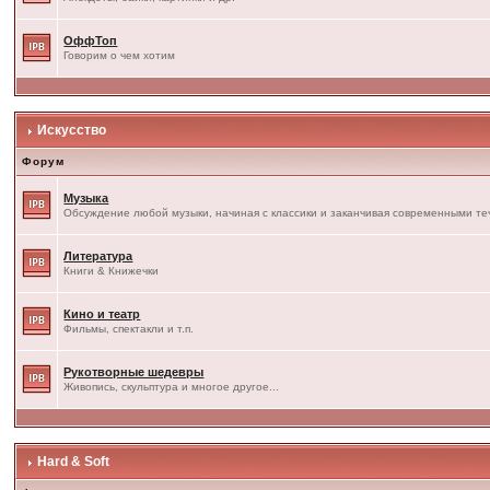
ОффТоп
Говорим о чем хотим
Искусство
Форум
Музыка
Обсуждение любой музыки, начиная с классики и заканчивая современными т
Литература
Книги & Книжечки
Кино и театр
Фильмы, спектакли и т.п.
Рукотворные шедевры
Живопись, скульптура и многое другое...
Hard & Soft