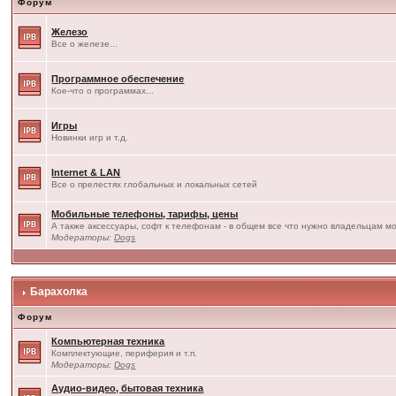
Форум
Железо
Все о железе...
Программное обеспечение
Кое-что о программах...
Игры
Новинки игр и т.д.
Internet & LAN
Все о прелестях глобальных и локальных сетей
Мобильные телефоны, тарифы, цены
А также аксессуары, софт к телефонам - в общем все что нужно владельцам мо
Модераторы:
Dogs
Барахолка
Форум
Компьютерная техника
Комплектующие, периферия и т.п.
Модераторы:
Dogs
Аудио-видео, бытовая техника