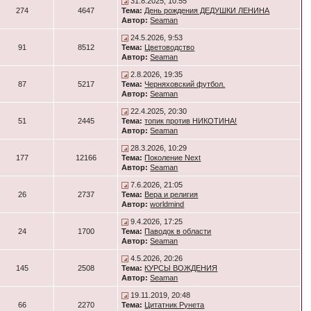
31.8.2025, 10:55
274
4647
Тема:
День рождения ДЕДУШКИ ЛЕНИНА
Автор:
Seaman
24.5.2026, 9:53
91
8512
Тема:
Цветоводство
Автор:
Seaman
2.8.2026, 19:35
87
5217
Тема:
Черняховский футбол.
Автор:
Seaman
22.4.2025, 20:30
51
2445
Тема:
топик против НИКОТИНА!
Автор:
Seaman
28.3.2026, 10:29
177
12166
Тема:
Поколение Next
Автор:
Seaman
7.6.2026, 21:05
26
2737
Тема:
Вера и религия
Автор:
worldmind
9.4.2026, 17:25
24
1700
Тема:
Паводок в области
Автор:
Seaman
4.5.2026, 20:26
145
2508
Тема:
КУРСЫ ВОЖДЕНИЯ
Автор:
Seaman
19.11.2019, 20:48
66
2270
Тема:
Цитатник Рунета