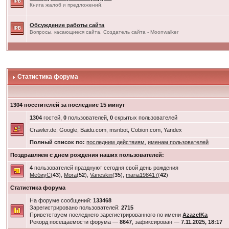
Книга жалоб и предложений.
Обсуждение работы сайта
Вопросы, касающиеся сайта. Создатель сайта - Moonwalker
Статистика форума
1304 посетителей за последние 15 минут
1304
гостей,
0
пользователей,
0
скрытых пользователей
Crawler.de, Google, Baidu.com, msnbot, Cobion.com, Yandex
Полный список по:
последним действиям
,
именам пользователей
Поздравляем с днем рождения наших пользователей:
4
пользователей празднуют сегодня свой день рождения
МёбиуС
(
43
),
Mora
(
52
),
Vaneskin
(
35
),
maria198417
(
42
)
Статистика форума
На форуме сообщений:
133468
Зарегистрировано пользователей:
2715
Приветствуем последнего зарегистрированного по имени
AzazelKa
Рекорд посещаемости форума —
8647
, зафиксирован —
7.11.2025, 18:17