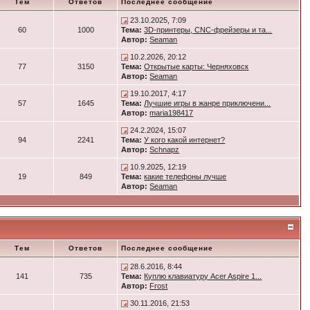
Тем
Ответов
Последнее сообщение
23.10.2025, 7:09
60
1000
Тема:
3D-принтеры, CNC-фрейзеры и та...
Автор:
Seaman
10.2.2026, 20:12
77
3150
Тема:
Открытые карты: Черняховск
Автор:
Seaman
19.10.2017, 4:17
57
1645
Тема:
Лучшие игры в жанре приключени...
Автор:
maria198417
24.2.2024, 15:07
94
2241
Тема:
У кого какой интернет?
Автор:
Schnapz
10.9.2025, 12:19
19
849
Тема:
какие телефоны лучше
Автор:
Seaman
Тем
Ответов
Последнее сообщение
28.6.2016, 8:44
141
735
Тема:
Куплю клавиатуру Acer Aspire 1...
Автор:
Frost
30.11.2016, 21:53