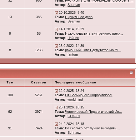
32
960
Тема:
РАСКРЫТИЕ ИНФОРМАЦИИ ООО УК "Н...
Автор:
Seaman
20.10.2025, 8:40
13
385
Тема:
Циркульное депо
Автор:
Seaman
14.1.2014, 19:39
9
58
Тема:
Нужно очистить внутреннюю памя...
Автор:
Чайник
23.9.2022, 14:39
8
1238
Тема:
районный Совет депутатов мо "Ч...
Автор:
fantom
Тем
Ответов
Последнее сообщение
12.9.2025, 13:24
100
5261
Тема:
От Всемирного информбюро!
Автор:
worldmind
25.1.2026, 18:15
62
3974
Тема:
Черняховский Педагогический Ин...
Автор:
СОКОЛ
24.2.2024, 15:18
91
7424
Тема:
Во сколько лет лучше выходить ...
Автор:
Schnapz