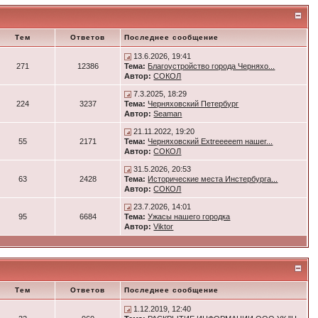
Тем
Ответов
Последнее сообщение
13.6.2026, 19:41
271
12386
Тема:
Благоустройство города Черняхо...
Автор:
СОКОЛ
7.3.2025, 18:29
224
3237
Тема:
Черняховский Петербург
Автор:
Seaman
21.11.2022, 19:20
55
2171
Тема:
Черняховский Extreeeeem нашег...
Автор:
СОКОЛ
31.5.2026, 20:53
63
2428
Тема:
Исторические места Инстербурга...
Автор:
СОКОЛ
23.7.2026, 14:01
95
6684
Тема:
Ужасы нашего городка
Автор:
Viktor
Тем
Ответов
Последнее сообщение
1.12.2019, 12:40