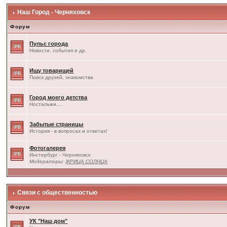
Наш Город - Черняховск
Форум
Пульс города
Новости, события и др.
Ищу товарищей
Поиск друзей, знакомства
Город моего детства
Ностальжи....
Забытые страницы
История - в вопросах и ответах!
Фотогалерея
Инстербург - Черняховск
Модераторы:
ЖРИЦА СОЛНЦА
Связи с общественностью
Форум
УК "Наш дом"