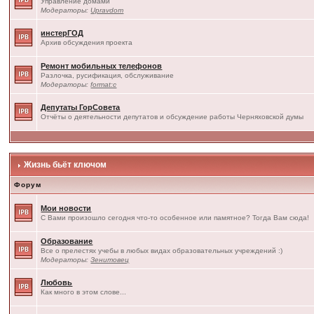
Управление домами
Модераторы:
Upravdom
инстерГОД
Архив обсуждения проекта
Ремонт мобильных телефонов
Разлочка, русификация, обслуживание
Модераторы:
format:c
Депутаты ГорСовета
Отчёты о деятельности депутатов и обсуждение работы Черняховской думы
Жизнь бьёт ключом
Форум
Мои новости
С Вами произошло сегодня что-то особенное или памятное? Тогда Вам сюда!
Образование
Все о прелестях учебы в любых видах образовательных учреждений :)
Модераторы:
Зенитовец
Любовь
Как много в этом слове...