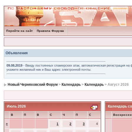
Перейти на сайт
Правила Форума
Объявления
------------------------------------------------------------------------------------
09.08.2019
- Ввиду постоянных спамерских атак, автоматическая регистрация на 
укажите желаемый ник и Ваш адрес электронной почты.
------------------------------------------------------------------------------------
Новый Черняховский Форум
>
Календарь
>
Календарь
> Август 2026
Июль 2026
Календарь со
В
П
В
С
Ч
П
С
Воскресен
»
1
2
3
4