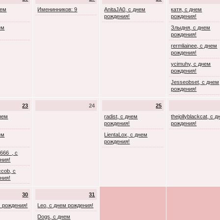
нем
Именинников: 9
AnitaJA0, с днем
катя, с днем
рождения!
рождения!
ем
Злыдня, с днем
рождения!
rermliainee, с днем
рождения!
ycimuhy, с днем
рождения!
Jesseobset, с днем
рождения!
23
24
25
днем
radist, с днем
thejollyblackcat, с 
рождения!
рождения!
ем
LientaLox, с днем
рождения!
666_, с
ния!
cob, с
ния!
30
31
м рождения!
Leo, с днем рождения!
Dogs, с днем