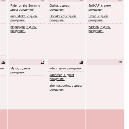
Rider on the Storm, с
Galka, с днем
JuliiKAF, с днем
днем рождения!
рождения!
рождения!
augustink1, с днем
DonaldLed, с днем
Helga, с днем
рождения!
рождения!
рождения!
pingepype, с днем
zarine5, с днем
рождения!
рождения!
26
27
28
29
днем
Муля, с днем
eda, с днем рождения!
рождения!
Jandosic, с днем
рождения!
zhenya.bochis, с днем
рождения!