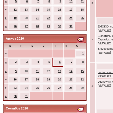
»
5
6
7
8
9
10
11
»
»
12
13
14
15
16
17
18
»
19
20
21
22
23
24
25
»
26
27
28
29
30
31
EMOKID, с
рождения!
Щепетильн
Август 2026
Сергей, с 
»
рождения!
В
П
В
С
Ч
П
С
Stevesoume
рождения!
»
1
2
3
4
5
7
8
»
6
»
9
10
11
12
13
14
15
doctorovser
рождения!
»
16
17
18
19
20
21
22
ygypywow, 
рождения!
»
»
23
24
25
26
27
28
29
»
30
31
Сентябрь 2026