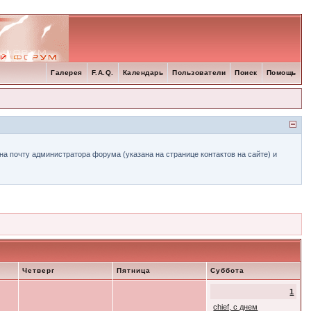
Галерея
F.A.Q.
Календарь
Пользователи
Поиск
Помощь
а почту администратора форума (указана на странице контактов на сайте) и
Четверг
Пятница
Суббота
1
chief, с днем