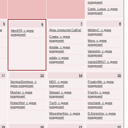
рождения!
Canis_Lupus, с днем
рождения!
5
7
8
6
ем
День открытия Сайта!
МёбиуС, с днем
Alex878, с днем
рождения!
рождения!
Слава, с днем
рождения!
Mora, с днем
рождения!
Amelia, с днем
рождения!
Vaneskin, с днем
рождения!
udafa, с днем
рождения!
maria198417, с днем
рождения!
12
13
14
15
SergiusDominus, с
NEO, с днем
FreakyMe, с днем
днем рождения!
рождения!
рождения!
Mosher, с днем
Stewart, с днем
Free'ky, с днем
рождения!
рождения!
рождения!
RobertNof, с днем
TunS, с днем
mozharik, с днем
рождения!
рождения!
рождения!
WoureherKes, с днем
D.Koreshov, с днем
рождения!
рождения!
19
20
21
22