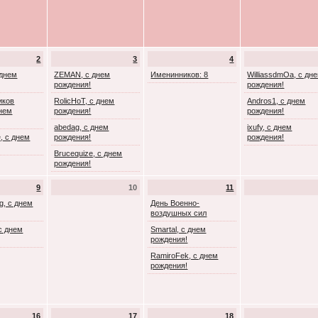
2
3
4
 днем
ZEMAN, с днем
Именинников: 8
WilliassdmOa, с дн
рождения!
рождения!
иков
RolicHoT, с днем
Andros1, с днем
днем
рождения!
рождения!
abedag, с днем
ixufy, с днем
, с днем
рождения!
рождения!
Brucequize, с днем
рождения!
9
10
11
g, с днем
День Военно-
воздушных сил
с днем
Smartal, с днем
рождения!
RamiroFek, с днем
рождения!
16
17
18