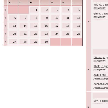
В
П
В
С
Ч
П
С
WilL G, с д
рождения!
»
1
2
3
4
5
gimmi, с дн
рождения!
»
6
7
8
9
10
11
12
»
»
13
14
15
16
17
18
19
»
20
21
22
23
24
25
26
»
27
28
29
30
Silence, с 
рождения!
Khato, с дн
рождения!
»
AnTiHRiST_
днем рожде
ZennoboxAc
днем рожде
MrX, с дне
»