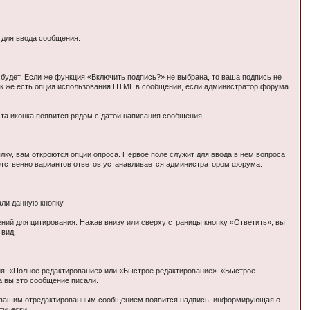
 для ввода сообщения.
 будет. Если же функция «Включить подпись?» не выбрана, то ваша подпись не
 Так же есть опция использования HTML в сообщении, если администратор форума
эта иконка появится рядом с датой написания сообщения.
лку, вам откроются опции опроса. Первое поле служит для ввода в нем вопроса
ветственно вариантов ответов устанавливается администратором форума.
али данную кнопку.
ний для цитирования. Нажав внизу или сверху страницы кнопку «Ответить», вы
 вид.
ия: «Полное редактирование» или «Быстрое редактирование». «Быстрое
а вы это сообщение писали.
под вашим отредактированным сообщением появится надпись, информирующая о
тически.