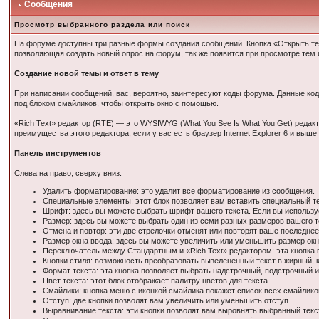
Сообщения
Просмотр выбранного раздела или поиск
На форуме доступны три разные формы создания сообщений. Кнопка «Открыть тем
позволяющая создать новый опрос на форум, так же появится при просмотре тем 
Создание новой темы и ответ в тему
При написании сообщений, вас, вероятно, заинтересуют коды форума. Данные к
под блоком смайликов, чтобы открыть окно с помощью.
«Rich Text» редактор (RTE) — это WYSIWYG (What You See Is What You Get) редак
преимущества этого редактора, если у вас есть браузер Internet Explorer 6 и выше 
Панель инструментов
Слева на право, сверху вниз:
Удалить форматирование: это удалит все форматирование из сообщения.
Специальные элементы: этот блок позволяет вам вставить специальный те
Шрифт: здесь вы можете выбрать шрифт вашего текста. Если вы использу
Размер: здесь вы можете выбрать один из семи разных размеров вашего т
Отмена и повтор: эти две стрелочки отменят или повторят ваше последнее
Размер окна ввода: здесь вы можете увеличить или уменьшить размер окн
Переключатель между Стандартным и «Rich Text» редактором: эта кнопка 
Кнопки стиля: возможность преобразовать вызелененный текст в жирный, 
Формат текста: эта кнопка позволяет выбрать надстрочный, подстрочный 
Цвет текста: этот блок отображает палитру цветов для текста.
Смайлики: кнопка меню с иконкой смайлика покажет список всех смайлик
Отступ: две кнопки позволят вам увеличить или уменьшить отступ.
Выравнивание текста: эти кнопки позволят вам выровнять выбранный текст