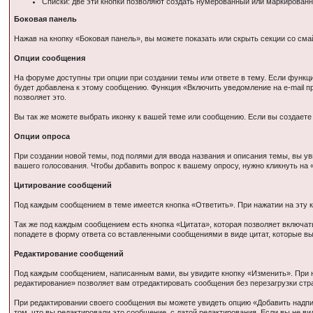
Списки: две эти кнопки позволяют создать нумерованный или маркированн
Боковая панель
Нажав на кнопку «Боковая панель», вы можете показать или скрыть секции со см
Опции сообщения
На форуме доступны три опции при создании темы или ответе в тему. Если функц
будет добавлена к этому сообщению. Функция «Включить уведомление на e-mail пр
позволяет это.
Вы так же можете выбрать иконку к вашей теме или сообщению. Если вы создаете т
Опции опроса
При создании новой темы, под полями для ввода названия и описания темы, вы ув
вашего голосования. Чтобы добавить вопрос к вашему опросу, нужно кликнуть на
Цитирование сообщений
Под каждым сообщением в теме имеется кнопка «Ответить». При нажатии на эту кн
Так же под каждым сообщением есть кнопка «Цитата», которая позволяет включат
попадете в форму ответа со вставленными сообщениями в виде цитат, которые вы
Редактирование сообщений
Под каждым сообщением, написанным вами, вы увидите кнопку «Изменить». При н
редактирование» позволяет вам отредактировать сообщения без перезагрузки стр
При редактировании своего сообщения вы можете увидеть опцию «Добавить надпи
том, что вы редактировали это сообщение, с датой редактирования. Если вы не в