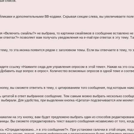
ый список.
айликами и дополнительными BB-кодами. Скрывая секции слева, вы увеличиваете поле
ия «Включить смайлы?» не выбрана, то картинки смайликов в сообщение вставлено не
и ответах?» позволяет вам получать уведомления на e-mail при ответах в эту тему.
ему, то эта иконка появится рядом с заголовком темы. Если вы отвечаете в тему, то 
идите ссылку «Нажмите сюда для управления опросом в этой теме». Нажав на это ссы
 «Добавить еще вопрос в опрос». Количество возможных опросов в одной теме и соот
опку, вы сможете ответить в тему, с цитированием того сообщения, под которым наж
ь цитатой в ответ выбранное сообщение. Тем самым можно выбрать несколько сообще
 выбирали. Для удобства, при выделении кнопка «Цитата» подсвечивается или меняет
ажатии на эту кнопку, вам будет предложено выбрать один из способов редактирован
аницы. Вы сможете отредактировать текст вашего сообщения независимо от того, когд
сь «Отредактировано...» в это сообщение?». При установке галочки в этой опции, 
идите эту опцию, значит, данная информация о редактировании будет добавлена автома