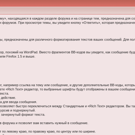
у», находящаяся в каждом разделе форума и на странице тем, предназначена для со
и форумов. При просмотре темы, вы увидите кнопку «Ответить», которая предназначе
оды, предназначены для различного форматирования текстов ваших сообщений. Для п
тор, похожий на WordPad. Вместо фрагментов BB-кодов вы увидите, как сообщение буд
или Firefox 1.5 и выше.
г, например ссылка на тему или сообщение, и другие дополнительные BB-коды, котор
ете «Rich Text» редактор, то выбранные шрифты будут отображены в вашем сообщени
екста.
 действие.
а для ввода сообщения.
позволяет быстро переключиться между Стандартным и «Rich Text» редактором. Вы та
курсив и подчеркнутый.
и зачеркнутый формат текста.
ов форума и позволит вам вставить нужный в сообщение.
 по левому краю, по правому краю, по центру или по ширине.