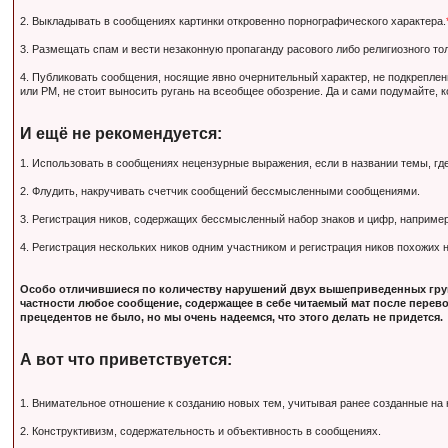
2. Выкладывать в сообщениях картинки откровенно порнографического характера.
3. Размещать спам и вести незаконную пропаганду расового либо религиозного тол
4. Публиковать сообщения, носящие явно очернительный характер, не подкрепле
или PM, не стоит выносить ругань на всеобщее обозрение. Да и сами подумайте, 
И ещё не рекомендуется:
1. Использовать в сообщениях нецензурные выражения, если в названии темы, гд
2. Флудить, накручивать счетчик сообщений бессмысленными сообщениями.
3. Регистрация ников, содержащих бессмысленный набор знаков и цифр, наприм
4. Регистрация нескольких ников одним участником и регистрация ников похожих
Особо отличившиеся по количеству нарушений двух вышеприведенных груп
частности любое сообщение, содержащее в себе читаемый мат после перево
прецедентов не было, но мы очень надеемся, что этого делать не придется.
А вот что приветствуется:
1. Внимательное отношение к созданию новых тем, учитывая ранее созданные на
2. Конструктивизм, содержательность и объективность в сообщениях.