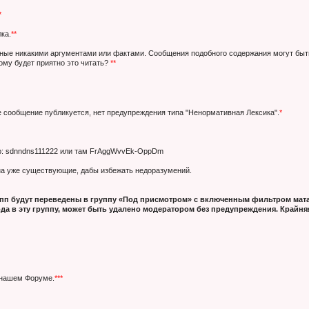
*
ка.
**
нные никакими аргументами или фактами. Сообщения подобного содержания могут быт
кому будет приятно это читать?
**
е сообщение публикуется, нет предупреждения типа "Ненормативная Лексика".
*
ер: sdnndns111222 или там FrAggWvvEk-OppDm
 на уже существующие, дабы избежать недоразумений.
п будут переведены в группу «Под присмотром» с включенным фильтром мата
да в эту группу, может быть удалено модератором без предупреждения. Крайняя
 нашем Форуме.
***