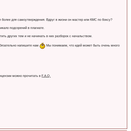
Тем более для самоутверждения. Вдруг в жизни он мастер или КМС по боксу?
никало подозрений в плагиате.
ть других тем и не начинать в них разборок с начальством.
обязательно напишите нам
Мы понимаем, что идей может быть очень много
лицензии можно прочитать в
F.A.Q.