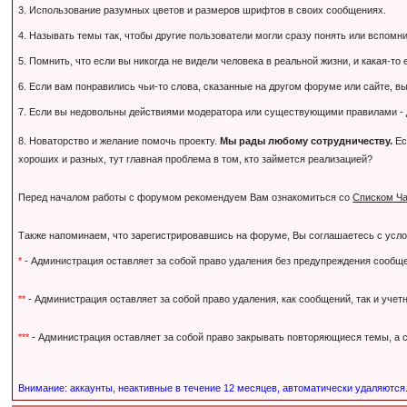
3. Использование разумных цветов и размеров шрифтов в своих сообщениях.
4. Называть темы так, чтобы другие пользователи могли сразу понять или вспомнить,
5. Помнить, что если вы никогда не видели человека в реальной жизни, и какая-то
6. Если вам понравились чьи-то слова, сказанные на другом форуме или сайте, вы
7. Если вы недовольны действиями модератора или существующими правилами - дл
8. Новаторство и желание помочь проекту.
Мы рады любому сотрудничеству.
Ес
хороших и разных, тут главная проблема в том, кто займется реализацией?
Перед началом работы с форумом рекомендуем Вам ознакомиться со
Списком Ча
Также напоминаем, что зарегистрировавшись на форуме, Вы соглашаетесь с усл
*
- Администрация оставляет за собой право удаления без предупреждения сообще
**
- Администрация оставляет за собой право удаления, как сообщений, так и уче
***
- Администрация оставляет за собой право закрывать повторяющиеся темы, а с
Внимание: аккаунты, неактивные в течение 12 месяцев, автоматически удаляются