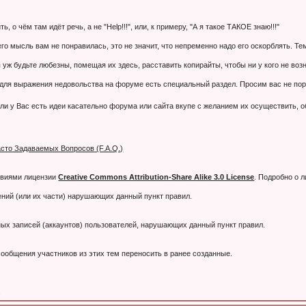
 о чём там идёт речь, а не "Help!!!", или, к примеру, "А я такое ТАКОЕ знаю!!!"
 его мысль вам не понравилась, это не значит, что непременно надо его оскорблять. 
 уж будьте любезны, помещая их здесь, расставить копирайты, чтобы ни у кого не воз
я выражения недовольства на форуме есть специальный раздел. Просим вас не порти
ли у Вас есть идеи касательно форума или сайта вкупе с желанием их осуществить, 
сто Задаваемых Вопросов (F.A.Q.)
овиями лицензии
Creative Commons Attribution-Share Alike 3.0 License
. Подробно о 
ний (или их части) нарушающих данный пункт правил.
тных записей (аккаунтов) пользователей, нарушающих данный пункт правил.
ообщения участников из этих тем переносить в ранее созданные.
.