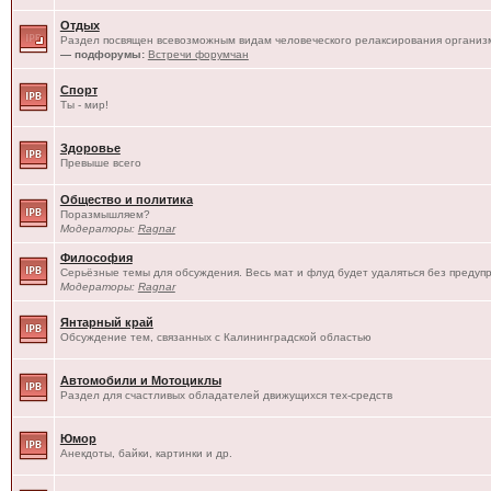
Отдых
Раздел посвящен всевозможным видам человеческого релаксирования организм
— подфорумы:
Встречи форумчан
Спорт
Ты - мир!
Здоровье
Превыше всего
Общество и политика
Поразмышляем?
Модераторы:
Ragnar
Философия
Серьёзные темы для обсуждения. Весь мат и флуд будет удаляться без предуп
Модераторы:
Ragnar
Янтарный край
Обсуждение тем, связанных с Калининградской областью
Автомобили и Мотоциклы
Раздел для счастливых обладателей движущихся тех-средств
Юмор
Анекдоты, байки, картинки и др.