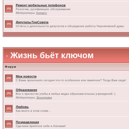
Ремонт мобильных телефонов
Разлочка, русификация, обслуживание
Модераторы:
format:c
Депутаты ГорСовета
Отчёты о деятельности депутатов и обсуждение работы Черняховской думы
Жизнь бьёт ключом
Форум
Мои новости
С Вами произошло сегодня что-то особенное или памятное? Тогда Вам сюда!
Образование
Все о прелестях учебы в любых видах образовательных учреждений :)
Модераторы:
Зенитовец
Любовь
Как много в этом слове...
Поздравления
Сделаем приятное себе и близким!