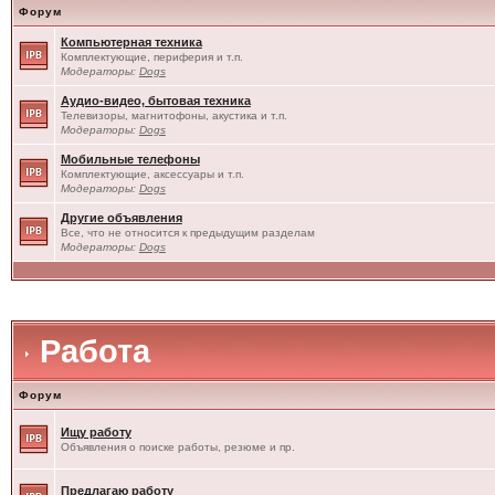
Форум
Компьютерная техника
Комплектующие, периферия и т.п.
Модераторы:
Dogs
Аудио-видео, бытовая техника
Телевизоры, магнитофоны, акустика и т.п.
Модераторы:
Dogs
Мобильные телефоны
Комплектующие, аксессуары и т.п.
Модераторы:
Dogs
Другие объявления
Все, что не относится к предыдущим разделам
Модераторы:
Dogs
Работа
Форум
Ищу работу
Объявления о поиске работы, резюме и пр.
Предлагаю работу