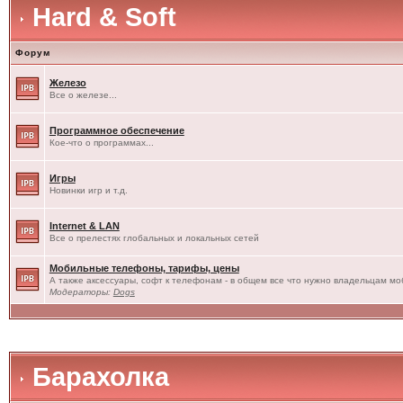
Hard & Soft
Форум
Железо
Все о железе...
Программное обеспечение
Кое-что о программах...
Игры
Новинки игр и т.д.
Internet & LAN
Все о прелестях глобальных и локальных сетей
Мобильные телефоны, тарифы, цены
А также аксессуары, софт к телефонам - в общем все что нужно владельцам моб
Модераторы:
Dogs
Барахолка