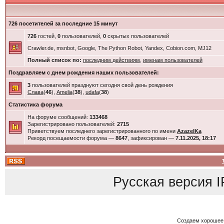
726 посетителей за последние 15 минут
726
гостей,
0
пользователей,
0
скрытых пользователей
Crawler.de, msnbot, Google, The Python Robot, Yandex, Cobion.com, MJ12
Полный список по:
последним действиям
,
именам пользователей
Поздравляем с днем рождения наших пользователей:
3
пользователей празднуют сегодня свой день рождения
Слава
(
46
),
Amelia
(
38
),
udafa
(
38
)
Статистика форума
На форуме сообщений:
133468
Зарегистрировано пользователей:
2715
Приветствуем последнего зарегистрированного по имени
AzazelKa
Рекорд посещаемости форума —
8647
, зафиксирован —
7.11.2025, 18:17
Русская версия
I
Создаем хорошее