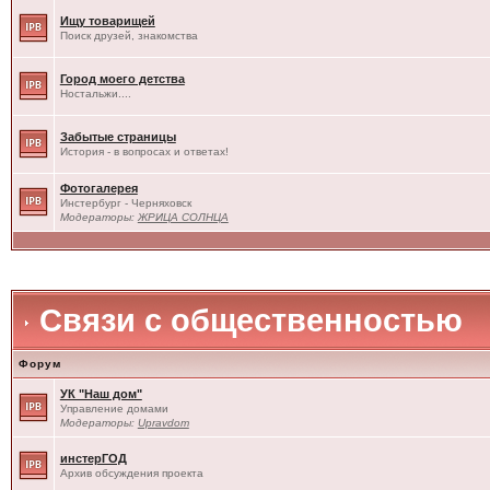
Ищу товарищей
Поиск друзей, знакомства
Город моего детства
Ностальжи....
Забытые страницы
История - в вопросах и ответах!
Фотогалерея
Инстербург - Черняховск
Модераторы:
ЖРИЦА СОЛНЦА
Связи с общественностью
Форум
УК "Наш дом"
Управление домами
Модераторы:
Upravdom
инстерГОД
Архив обсуждения проекта