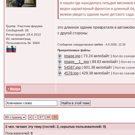
я нашёл где находилась гильдия мясников 
виден характерный фронтон и длинный балк
можем увидеть здание ныне детского сада.
Группа: Участник форума
это длинное здание превратили в автомобил
Сообщений: 26
с другой стороны.
Регистрация: 18.4.2012
Из: калинмнград
Пользователь №: 3064
Сообщение отредактировал
serhio
- 6.6.2026, 12:29
Прикрепленные файлы
image.jpg
( 73.24 килобайт )
Кол-во скачив
image__1_.jpg
( 89.83 килобайт )
Кол-во с
54587.jpg
( 601.36 килобайт )
Кол-во скачи
4578.jpg
( 429.38 килобайт )
Кол-во скачив
89 страниц
«
<
87
88
89
2
чел. читают эту тему (гостей: 2, скрытых пользователей: 0)
Пользователей:
0