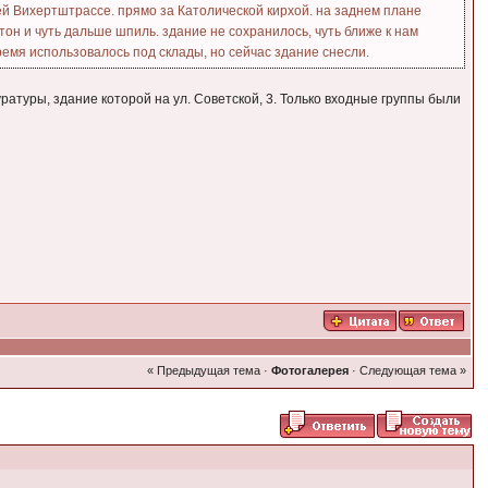
ей Вихертштрассе. прямо за Католической кирхой. на заднем плане
он и чуть дальше шпиль. здание не сохранилось, чуть ближе к нам
ремя использовалось под склады, но сейчас здание снесли.
ратуры, здание которой на ул. Советской, 3. Только входные группы были
« Предыдущая тема
·
Фотогалерея
·
Следующая тема »