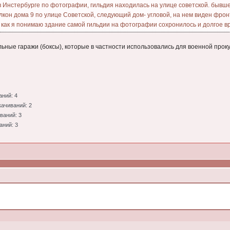
в Инстербурге по фотографии, гильдия находилась на улице советской. бывш
он дома 9 по улице Советской, следующий дом- угловой, на нем виден фронт
 как я понимаю здание самой гильдии на фотографии сохронилось и долгое в
ьные гаражи (боксы), которые в частности использовались для военной проку
аний: 4
качиваний: 2
ваний: 3
аний: 3