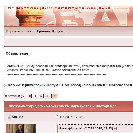
Перейти на сайт
Правила Форума
Объявления
------------------------------------------------------------------------------------
09.08.2019
- Ввиду постоянных спамерских атак, автоматическая регистрация на 
укажите желаемый ник и Ваш адрес электронной почты.
------------------------------------------------------------------------------------
Новый Черняховский Форум
>
Наш Город - Черняховск
>
Фотогалерея
89 страниц
«
<
87
88
89
Фотки Инстербурга - Черняховска
, Черняховск и Инстербург
serhio
6.6.2026, 12:28
Цитата(AzazelKa @ 7.11.2025, 21:43)