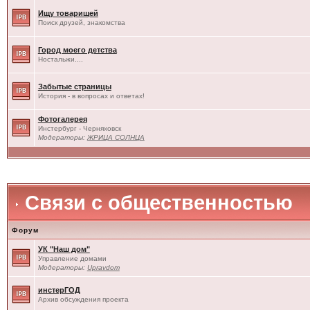
Ищу товарищей
Поиск друзей, знакомства
Город моего детства
Ностальжи....
Забытые страницы
История - в вопросах и ответах!
Фотогалерея
Инстербург - Черняховск
Модераторы:
ЖРИЦА СОЛНЦА
Связи с общественностью
Форум
УК "Наш дом"
Управление домами
Модераторы:
Upravdom
инстерГОД
Архив обсуждения проекта