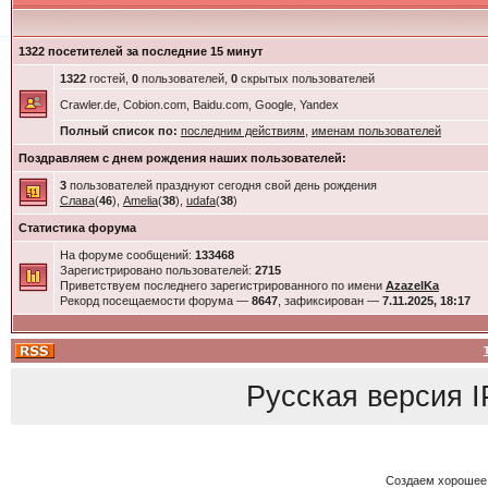
1322 посетителей за последние 15 минут
1322
гостей,
0
пользователей,
0
скрытых пользователей
Crawler.de, Cobion.com, Baidu.com, Google, Yandex
Полный список по:
последним действиям
,
именам пользователей
Поздравляем с днем рождения наших пользователей:
3
пользователей празднуют сегодня свой день рождения
Слава
(
46
),
Amelia
(
38
),
udafa
(
38
)
Статистика форума
На форуме сообщений:
133468
Зарегистрировано пользователей:
2715
Приветствуем последнего зарегистрированного по имени
AzazelKa
Рекорд посещаемости форума —
8647
, зафиксирован —
7.11.2025, 18:17
Русская версия
I
Создаем хорошее