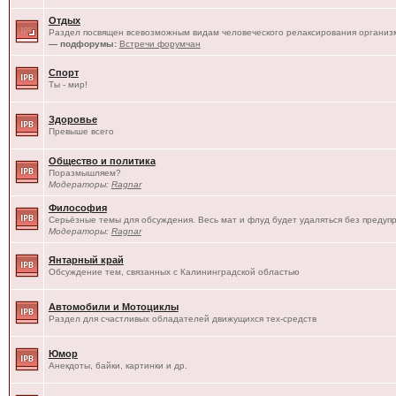
Отдых
Раздел посвящен всевозможным видам человеческого релаксирования организм
— подфорумы:
Встречи форумчан
Спорт
Ты - мир!
Здоровье
Превыше всего
Общество и политика
Поразмышляем?
Модераторы:
Ragnar
Философия
Серьёзные темы для обсуждения. Весь мат и флуд будет удаляться без предуп
Модераторы:
Ragnar
Янтарный край
Обсуждение тем, связанных с Калининградской областью
Автомобили и Мотоциклы
Раздел для счастливых обладателей движущихся тех-средств
Юмор
Анекдоты, байки, картинки и др.