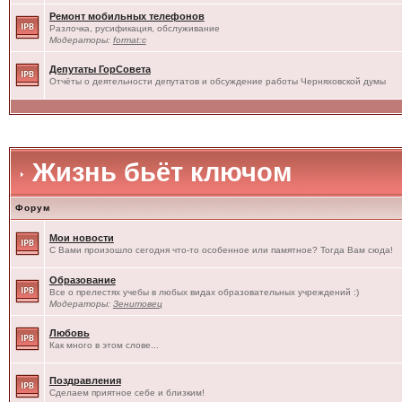
Ремонт мобильных телефонов
Разлочка, русификация, обслуживание
Модераторы:
format:c
Депутаты ГорСовета
Отчёты о деятельности депутатов и обсуждение работы Черняховской думы
Жизнь бьёт ключом
Форум
Мои новости
С Вами произошло сегодня что-то особенное или памятное? Тогда Вам сюда!
Образование
Все о прелестях учебы в любых видах образовательных учреждений :)
Модераторы:
Зенитовец
Любовь
Как много в этом слове...
Поздравления
Сделаем приятное себе и близким!