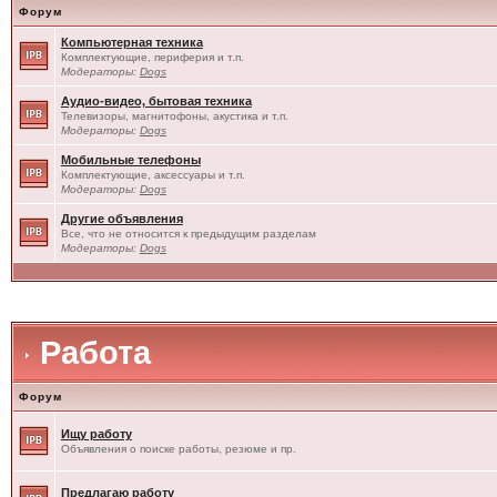
Форум
Компьютерная техника
Комплектующие, периферия и т.п.
Модераторы:
Dogs
Аудио-видео, бытовая техника
Телевизоры, магнитофоны, акустика и т.п.
Модераторы:
Dogs
Мобильные телефоны
Комплектующие, аксессуары и т.п.
Модераторы:
Dogs
Другие объявления
Все, что не относится к предыдущим разделам
Модераторы:
Dogs
Работа
Форум
Ищу работу
Объявления о поиске работы, резюме и пр.
Предлагаю работу