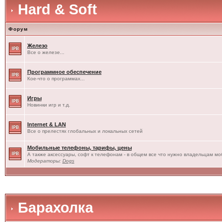
Hard & Soft
Форум
Железо
Все о железе...
Программное обеспечение
Кое-что о программах...
Игры
Новинки игр и т.д.
Internet & LAN
Все о прелестях глобальных и локальных сетей
Мобильные телефоны, тарифы, цены
А также аксессуары, софт к телефонам - в общем все что нужно владельцам моб
Модераторы:
Dogs
Барахолка