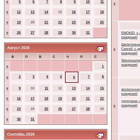
»
5
6
7
8
9
10
11
»
»
12
13
14
15
16
17
18
»
19
20
21
22
23
24
25
»
26
27
28
29
30
31
EMOKID, с
рождения!
Щепетильн
Август 2026
Сергей, с 
»
рождения!
В
П
В
С
Ч
П
С
Stevesoume
рождения!
»
1
2
3
4
5
7
8
»
6
»
9
10
11
12
13
14
15
doctorovser
рождения!
»
16
17
18
19
20
21
22
ygypywow, 
рождения!
»
»
23
24
25
26
27
28
29
»
30
31
Сентябрь 2026