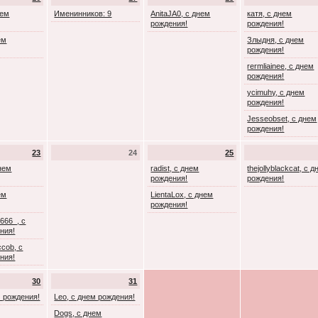
нем
Именинников: 9
AnitaJA0, с днем
катя, с днем
рождения!
рождения!
ем
Злыдня, с днем
рождения!
rermliainee, с днем
рождения!
ycimuhy, с днем
рождения!
Jesseobset, с днем
рождения!
23
24
25
днем
radist, с днем
thejollyblackcat, с 
рождения!
рождения!
ем
LientaLox, с днем
рождения!
666_, с
ния!
cob, с
ния!
30
31
м рождения!
Leo, с днем рождения!
Dogs, с днем