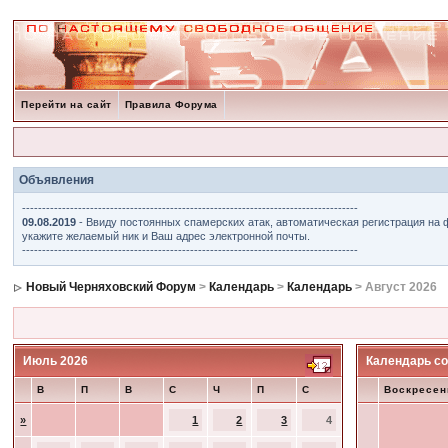
Перейти на сайт
Правила Форума
Объявления
------------------------------------------------------------------------------------
09.08.2019
- Ввиду постоянных спамерских атак, автоматическая регистрация на 
укажите желаемый ник и Ваш адрес электронной почты.
------------------------------------------------------------------------------------
Новый Черняховский Форум
>
Календарь
>
Календарь
> Август 2026
Июль 2026
Календарь со
В
П
В
С
Ч
П
С
Воскресен
»
1
2
3
4