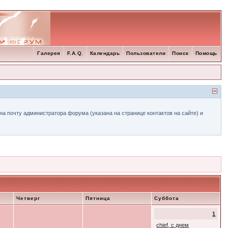
Галерея
F.A.Q.
Календарь
Пользователи
Поиск
Помощь
а почту администратора форума (указана на странице контактов на сайте) и
Четверг
Пятница
Суббота
1
chief, с днем