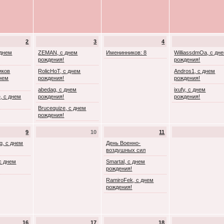
2
3
4
 днем
ZEMAN, с днем
Именинников: 8
WilliassdmOa, с дн
рождения!
рождения!
иков
RolicHoT, с днем
Andros1, с днем
днем
рождения!
рождения!
abedag, с днем
ixufy, с днем
, с днем
рождения!
рождения!
Brucequize, с днем
рождения!
9
10
11
g, с днем
День Военно-
воздушных сил
с днем
Smartal, с днем
рождения!
RamiroFek, с днем
рождения!
16
17
18