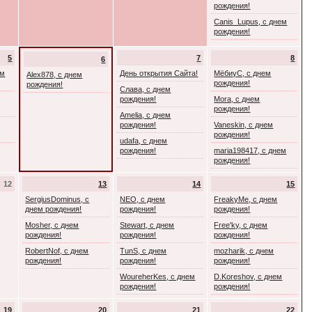
рождения!
Canis_Lupus, с днем
рождения!
5
7
8
6
ем
День открытия Сайта!
МёбиуС, с днем
Alex878, с днем
рождения!
рождения!
Слава, с днем
рождения!
Mora, с днем
рождения!
Amelia, с днем
рождения!
Vaneskin, с днем
рождения!
udafa, с днем
рождения!
maria198417, с днем
рождения!
12
13
14
15
SergiusDominus, с
NEO, с днем
FreakyMe, с днем
днем рождения!
рождения!
рождения!
Mosher, с днем
Stewart, с днем
Free'ky, с днем
рождения!
рождения!
рождения!
RobertNof, с днем
TunS, с днем
mozharik, с днем
рождения!
рождения!
рождения!
WoureherKes, с днем
D.Koreshov, с днем
рождения!
рождения!
19
20
21
22