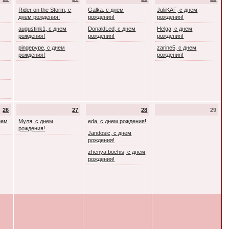
Rider on the Storm, с
Galka, с днем
JuliiKAF, с днем
днем рождения!
рождения!
рождения!
augustink1, с днем
DonaldLed, с днем
Helga, с днем
рождения!
рождения!
рождения!
pingepype, с днем
zarine5, с днем
рождения!
рождения!
26
27
28
29
днем
Муля, с днем
eda, с днем рождения!
рождения!
Jandosic, с днем
рождения!
zhenya.bochis, с днем
рождения!