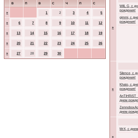
В
П
В
С
Ч
П
С
WilL G, с д
рождения!
»
1
2
3
4
5
gimmi, с дн
рождения!
»
6
7
8
9
10
11
12
»
»
13
14
15
16
17
18
19
»
20
21
22
23
24
25
26
»
27
28
29
30
Silence, с 
рождения!
Khato, с дн
рождения!
»
AnTiHRiST_
днем рожде
ZennoboxAc
днем рожде
MrX, с дне
»