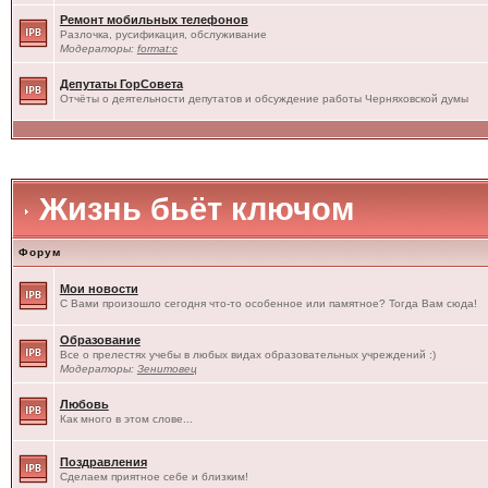
Ремонт мобильных телефонов
Разлочка, русификация, обслуживание
Модераторы:
format:c
Депутаты ГорСовета
Отчёты о деятельности депутатов и обсуждение работы Черняховской думы
Жизнь бьёт ключом
Форум
Мои новости
С Вами произошло сегодня что-то особенное или памятное? Тогда Вам сюда!
Образование
Все о прелестях учебы в любых видах образовательных учреждений :)
Модераторы:
Зенитовец
Любовь
Как много в этом слове...
Поздравления
Сделаем приятное себе и близким!