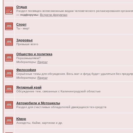
Отдых
Раздел посвящен всевозможным видам человеческого релаксирования организм
— подфорумы:
Встречи форумчан
Спорт
Ты - мир!
Здоровье
Превыше всего
Общество и политика
Поразмышляем?
Модераторы:
Ragnar
Философия
Серьёзные темы для обсуждения. Весь мат и флуд будет удаляться без предуп
Модераторы:
Ragnar
Янтарный край
Обсуждение тем, связанных с Калининградской областью
Автомобили и Мотоциклы
Раздел для счастливых обладателей движущихся тех-средств
Юмор
Анекдоты, байки, картинки и др.