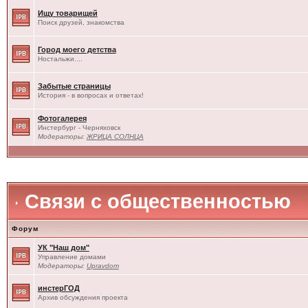
Ищу товарищей
Поиск друзей, знакомства
Город моего детства
Ностальжи....
Забытые страницы
История - в вопросах и ответах!
Фотогалерея
Инстербург - Черняховск
Модераторы:
ЖРИЦА СОЛНЦА
Связи с общественностью
Форум
УК "Наш дом"
Управление домами
Модераторы:
Upravdom
инстерГОД
Архив обсуждения проекта