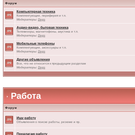
Форум
Компьютерная техника
Комплектующие, периферия и т.п.
Модераторы:
Dogs
Аудио-видео, бытовая техника
Телевизоры, магнитофоны, акустика и т.п.
Модераторы:
Dogs
Мобильные телефоны
Комплектующие, аксессуары и т.п.
Модераторы:
Dogs
Другие объявления
Все, что не относится к предыдущим разделам
Модераторы:
Dogs
Работа
Форум
Ищу работу
Объявления о поиске работы, резюме и пр.
Предлагаю работу