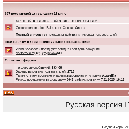
697 посетителей за последние 15 минут
697
гостей,
0
пользователей,
0
скрытых пользователей
Cobion.com, msnbot, Baidu.com, Google, Yandex
Полный список по:
последним действиям
,
именам пользователей
Поздравляем с днем рождения наших пользователей:
2
пользователей празднуют сегодня свой день рождения
doctorovserg
(
48
),
ygypywow
(
40
)
Статистика форума
На форуме сообщений:
133468
Зарегистрировано пользователей:
2715
Приветствуем последнего зарегистрированного по имени
AzazelKa
Рекорд посещаемости форума —
8647
, зафиксирован —
7.11.2025, 18:17
Русская версия
I
Создаем хорошее