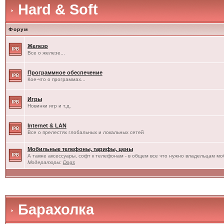
Hard & Soft
Форум
Железо
Все о железе...
Программное обеспечение
Кое-что о программах...
Игры
Новинки игр и т.д.
Internet & LAN
Все о прелестях глобальных и локальных сетей
Мобильные телефоны, тарифы, цены
А также аксессуары, софт к телефонам - в общем все что нужно владельцам моб
Модераторы:
Dogs
Барахолка