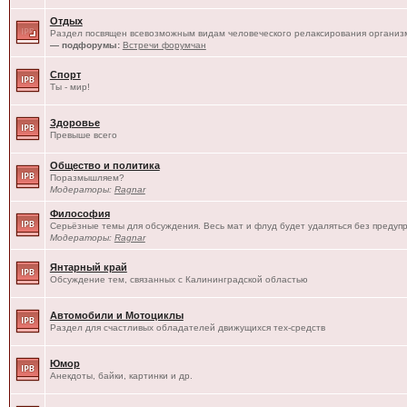
Отдых
Раздел посвящен всевозможным видам человеческого релаксирования организм
— подфорумы:
Встречи форумчан
Спорт
Ты - мир!
Здоровье
Превыше всего
Общество и политика
Поразмышляем?
Модераторы:
Ragnar
Философия
Серьёзные темы для обсуждения. Весь мат и флуд будет удаляться без предуп
Модераторы:
Ragnar
Янтарный край
Обсуждение тем, связанных с Калининградской областью
Автомобили и Мотоциклы
Раздел для счастливых обладателей движущихся тех-средств
Юмор
Анекдоты, байки, картинки и др.