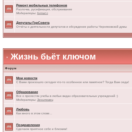
Ремонт мобильных телефонов
Разлочка, русификация, обслуживание
Модераторы:
format:c
Депутаты ГорСовета
Отчёты о деятельности депутатов и обсуждение работы Черняховской думы
Жизнь бьёт ключом
Форум
Мои новости
С Вами произошло сегодня что-то особенное или памятное? Тогда Вам сюда!
Образование
Все о прелестях учебы в любых видах образовательных учреждений :)
Модераторы:
Зенитовец
Любовь
Как много в этом слове...
Поздравления
Сделаем приятное себе и близким!