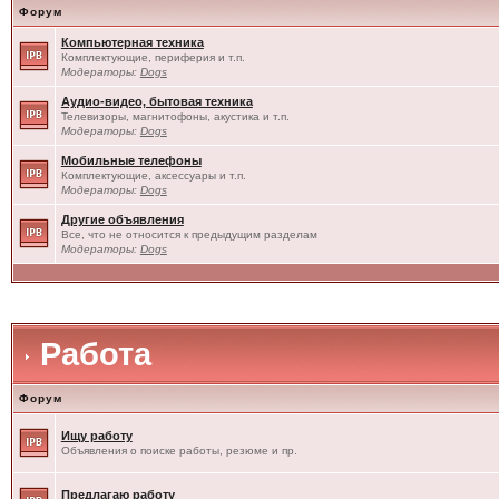
Форум
Компьютерная техника
Комплектующие, периферия и т.п.
Модераторы:
Dogs
Аудио-видео, бытовая техника
Телевизоры, магнитофоны, акустика и т.п.
Модераторы:
Dogs
Мобильные телефоны
Комплектующие, аксессуары и т.п.
Модераторы:
Dogs
Другие объявления
Все, что не относится к предыдущим разделам
Модераторы:
Dogs
Работа
Форум
Ищу работу
Объявления о поиске работы, резюме и пр.
Предлагаю работу