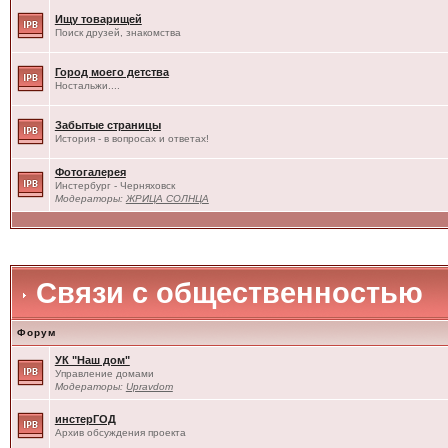
Ищу товарищей
Поиск друзей, знакомства
Город моего детства
Ностальжи....
Забытые страницы
История - в вопросах и ответах!
Фотогалерея
Инстербург - Черняховск
Модераторы:
ЖРИЦА СОЛНЦА
Связи с общественностью
Форум
УК "Наш дом"
Управление домами
Модераторы:
Upravdom
инстерГОД
Архив обсуждения проекта