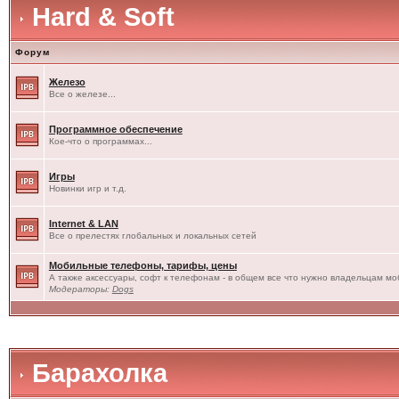
Hard & Soft
Форум
Железо
Все о железе...
Программное обеспечение
Кое-что о программах...
Игры
Новинки игр и т.д.
Internet & LAN
Все о прелестях глобальных и локальных сетей
Мобильные телефоны, тарифы, цены
А также аксессуары, софт к телефонам - в общем все что нужно владельцам моб
Модераторы:
Dogs
Барахолка