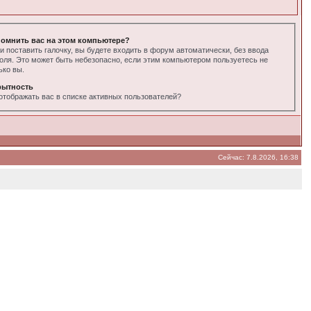
омнить вас на этом компьютере?
и поставить галочку, вы будете входить в форум автоматически, без ввода
оля. Это может быть небезопасно, если этим компьютером пользуетесь не
ько вы.
рытность
отображать вас в списке активных пользователей?
Сейчас: 7.8.2026, 16:38