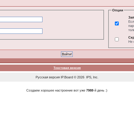
Опции
Зап
Есл
пар
тол
Ск
Не 
Текстовая версия
Русская версия
IP.Board
© 2026
IPS, Inc
.
Создаем хорошее настроение вот уже
7988
-й день :)