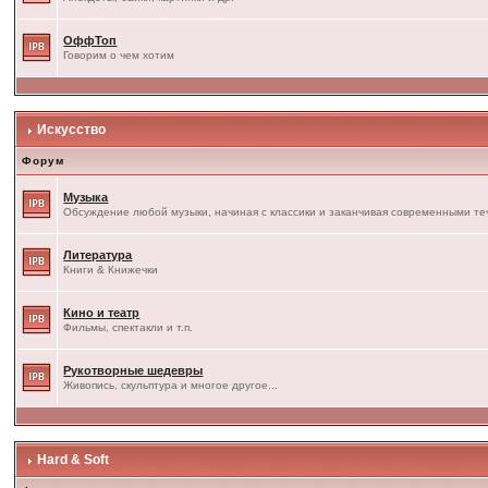
ОффТоп
Говорим о чем хотим
Искусство
Форум
Музыка
Обсуждение любой музыки, начиная с классики и заканчивая современными т
Литература
Книги & Книжечки
Кино и театр
Фильмы, спектакли и т.п.
Рукотворные шедевры
Живопись, скульптура и многое другое...
Hard & Soft