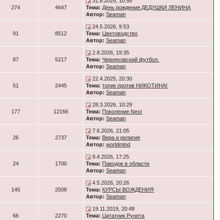
31.8.2025, 10:55
274
4647
Тема:
День рождения ДЕДУШКИ ЛЕНИНА
Автор:
Seaman
24.5.2026, 9:53
91
8512
Тема:
Цветоводство
Автор:
Seaman
2.8.2026, 19:35
87
5217
Тема:
Черняховский футбол.
Автор:
Seaman
22.4.2025, 20:30
51
2445
Тема:
топик против НИКОТИНА!
Автор:
Seaman
28.3.2026, 10:29
177
12166
Тема:
Поколение Next
Автор:
Seaman
7.6.2026, 21:05
26
2737
Тема:
Вера и религия
Автор:
worldmind
9.4.2026, 17:25
24
1700
Тема:
Паводок в области
Автор:
Seaman
4.5.2026, 20:26
145
2508
Тема:
КУРСЫ ВОЖДЕНИЯ
Автор:
Seaman
19.11.2019, 20:48
66
2270
Тема:
Цитатник Рунета