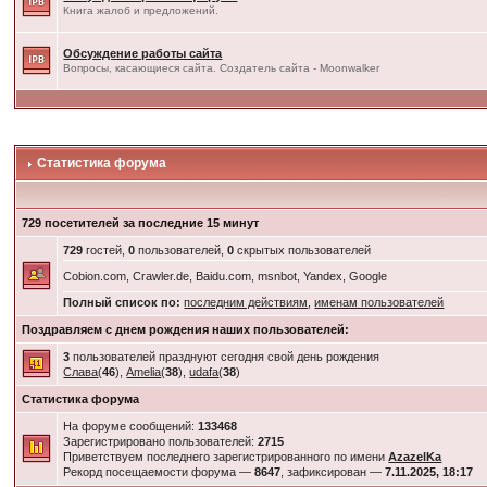
Книга жалоб и предложений.
Обсуждение работы сайта
Вопросы, касающиеся сайта. Создатель сайта - Moonwalker
Статистика форума
729 посетителей за последние 15 минут
729
гостей,
0
пользователей,
0
скрытых пользователей
Cobion.com, Crawler.de, Baidu.com, msnbot, Yandex, Google
Полный список по:
последним действиям
,
именам пользователей
Поздравляем с днем рождения наших пользователей:
3
пользователей празднуют сегодня свой день рождения
Слава
(
46
),
Amelia
(
38
),
udafa
(
38
)
Статистика форума
На форуме сообщений:
133468
Зарегистрировано пользователей:
2715
Приветствуем последнего зарегистрированного по имени
AzazelKa
Рекорд посещаемости форума —
8647
, зафиксирован —
7.11.2025, 18:17