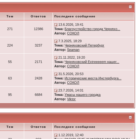
Тем
Ответов
Последнее сообщение
13.6.2026, 19:41
271
12386
Тема:
Благоустройство города Черняхо...
Автор:
СОКОЛ
7.3.2025, 18:29
224
3237
Тема:
Черняховский Петербург
Автор:
Seaman
21.11.2022, 19:20
55
2171
Тема:
Черняховский Extreeeeem нашег...
Автор:
СОКОЛ
31.5.2026, 20:53
63
2428
Тема:
Исторические места Инстербурга...
Автор:
СОКОЛ
23.7.2026, 14:01
95
6684
Тема:
Ужасы нашего городка
Автор:
Viktor
Тем
Ответов
Последнее сообщение
1.12.2019, 12:40