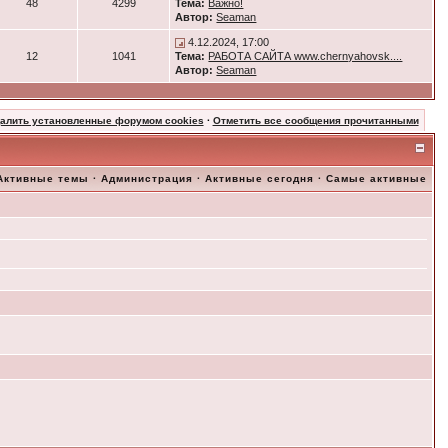
48
4299
Тема:
Важно!
Автор:
Seaman
4.12.2024, 17:00
12
1041
Тема:
РАБОТА САЙТА www.chernyahovsk....
Автор:
Seaman
далить установленные форумом cookies
·
Отметить все сообщения прочитанными
Активные темы
·
Администрация
·
Активные сегодня
·
Самые активные