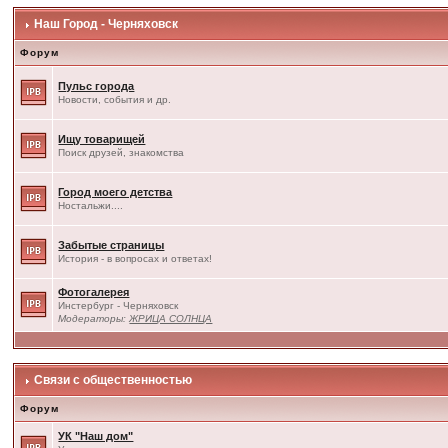
Наш Город - Черняховск
Форум
Пульс города
Новости, события и др.
Ищу товарищей
Поиск друзей, знакомства
Город моего детства
Ностальжи....
Забытые страницы
История - в вопросах и ответах!
Фотогалерея
Инстербург - Черняховск
Модераторы:
ЖРИЦА СОЛНЦА
Связи с общественностью
Форум
УК "Наш дом"