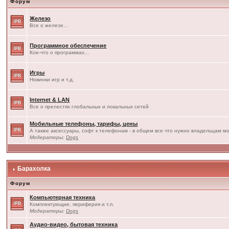
Форум
Железо
Все о железе...
Программное обеспечение
Кое-что о программах...
Игры
Новинки игр и т.д.
Internet & LAN
Все о прелестях глобальных и локальных сетей
Мобильные телефоны, тарифы, цены
А также аксессуары, софт к телефонам - в общем все что нужно владельцам мо
Модераторы:
Dogs
Барахолка
Форум
Компьютерная техника
Комплектующие, периферия и т.п.
Модераторы:
Dogs
Аудио-видео, бытовая техника