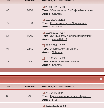
Тем
Ответов
Последнее сообщение
23.10.2025, 7:09
60
1000
Тема:
3D-принтеры, CNC-фрейзеры и та...
Автор:
Seaman
10.2.2026, 20:12
77
3150
Тема:
Открытые карты: Черняховск
Автор:
Seaman
19.10.2017, 4:17
57
1645
Тема:
Лучшие игры в жанре приключени...
Автор:
maria198417
24.2.2024, 15:07
94
2241
Тема:
У кого какой интернет?
Автор:
Schnapz
10.9.2025, 12:19
19
849
Тема:
какие телефоны лучше
Автор:
Seaman
Тем
Ответов
Последнее сообщение
28.6.2016, 8:44
141
735
Тема:
Куплю клавиатуру Acer Aspire 1...
Автор:
Frost
30.11.2016, 21:53