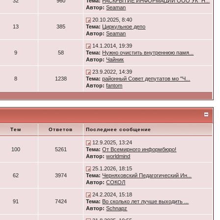
32
960
Тема:
РАСКРЫТИЕ ИНФОРМАЦИИ ООО УК "Н...
Автор:
Seaman
20.10.2025, 8:40
13
385
Тема:
Циркульное депо
Автор:
Seaman
14.1.2014, 19:39
9
58
Тема:
Нужно очистить внутреннюю памя...
Автор:
Чайник
23.9.2022, 14:39
8
1238
Тема:
районный Совет депутатов мо "Ч...
Автор:
fantom
Тем
Ответов
Последнее сообщение
12.9.2025, 13:24
100
5261
Тема:
От Всемирного информбюро!
Автор:
worldmind
25.1.2026, 18:15
62
3974
Тема:
Черняховский Педагогический Ин...
Автор:
СОКОЛ
24.2.2024, 15:18
91
7424
Тема:
Во сколько лет лучше выходить ...
Автор:
Schnapz