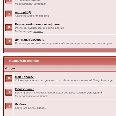
Управление домами
Модераторы:
Upravdom
инстерГОД
Архив обсуждения проекта
Ремонт мобильных телефонов
Разлочка, русификация, обслуживание
Модераторы:
format:c
Депутаты ГорСовета
Отчёты о деятельности депутатов и обсуждение работы Черняховской думы
Жизнь бьёт ключом
Форум
Мои новости
С Вами произошло сегодня что-то особенное или памятное? Тогда Вам сюда!
Образование
Все о прелестях учебы в любых видах образовательных учреждений :)
Модераторы:
Зенитовец
Любовь
Как много в этом слове...