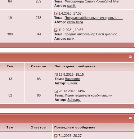
64
289
Тема:
Фотокамера Canon PowerShot A49...
Автор:
salnik
1.4.2016, 17:57
19
273
Тема:
Покупаю мобильные телефоны от ...
Автор:
vitalik1024
11.2.2021, 19:57
300
814
Тема:
продам автосканер Вася диагнос...
Автор:
punk
Тем
Ответов
Последнее сообщение
13.8.2016, 15:15
13
85
Тема:
Вакансия
Автор:
Швейк
28.12.2018, 14:47
52
86
Тема:
Ищем водителя комби машин
Автор:
Schnapz
Тем
Ответов
Последнее сообщение
7.1.2026, 20:27