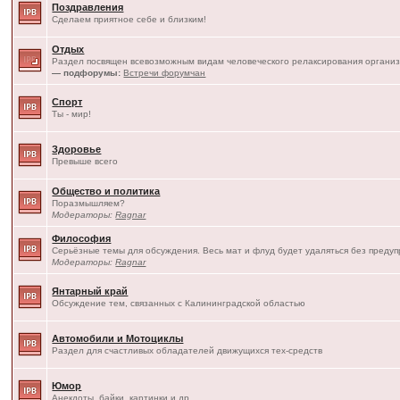
Поздравления
Сделаем приятное себе и близким!
Отдых
Раздел посвящен всевозможным видам человеческого релаксирования организ
— подфорумы:
Встречи форумчан
Спорт
Ты - мир!
Здоровье
Превыше всего
Общество и политика
Поразмышляем?
Модераторы:
Ragnar
Философия
Серьёзные темы для обсуждения. Весь мат и флуд будет удаляться без преду
Модераторы:
Ragnar
Янтарный край
Обсуждение тем, связанных с Калининградской областью
Автомобили и Мотоциклы
Раздел для счастливых обладателей движущихся тех-средств
Юмор
Анекдоты, байки, картинки и др.