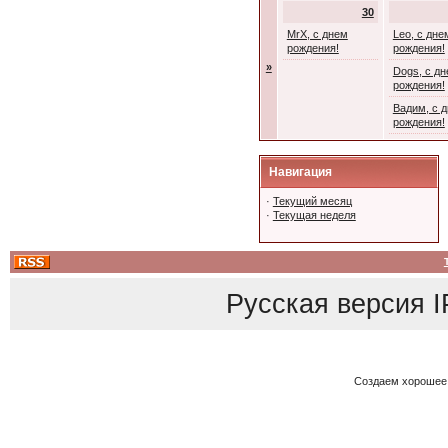
30
MrX, с днем
Leo, с дне
рождения!
рождения!
»
Dogs, с д
рождения!
Вадим, с 
рождения!
Навигация
·
Текущий месяц
·
Текущая неделя
Русская версия
I
Создаем хорошее