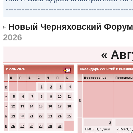
-----------------------------------------------
Новый Черняховский Форум
2026
«
Авг
Июль 2026
Календарь событий и именин
В
П
В
С
Ч
П
С
Воскресенье
Понедель
»
1
2
3
4
»
5
6
7
8
9
10
11
»
»
12
13
14
15
16
17
18
»
19
20
21
22
23
24
25
2
»
26
27
28
29
30
31
EMOKID, с днем
ZEMAN, с 