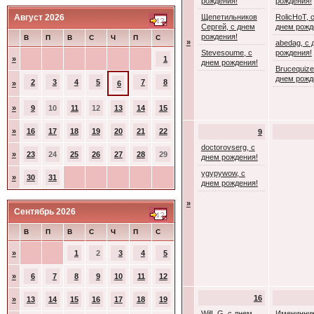
рождения!
рождения!
Август 2026
Щепетильников
RolicHoT, 
Сергей, с днем
днем рожд
рождения!
В
П
В
С
Ч
П
С
»
abedag, с 
Stevesoume, с
рождения!
»
1
днем рождения!
Brucequize
днем рожд
2
3
4
5
7
8
»
6
»
9
10
11
12
13
14
15
»
16
17
18
19
20
21
22
9
doctorovserg, с
»
23
24
25
26
27
28
29
днем рождения!
ygypywow, с
»
30
31
днем рождения!
»
Сентябрь 2026
В
П
В
С
Ч
П
С
»
1
2
3
4
5
»
6
7
8
9
10
11
12
16
»
13
14
15
16
17
18
19
WilL G, с днем
Именинник