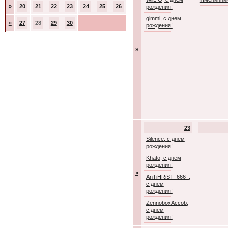
»
20
21
22
23
24
25
26
рождения!
gimmi, с днем
»
27
28
29
30
рождения!
»
23
Silence, с днем
рождения!
Khato, с днем
рождения!
»
AnTiHRiST_666_,
с днем
рождения!
ZennoboxAccob,
с днем
рождения!