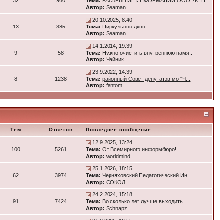
32
960
Тема:
РАСКРЫТИЕ ИНФОРМАЦИИ ООО УК "Н...
Автор:
Seaman
20.10.2025, 8:40
13
385
Тема:
Циркульное депо
Автор:
Seaman
14.1.2014, 19:39
9
58
Тема:
Нужно очистить внутреннюю памя...
Автор:
Чайник
23.9.2022, 14:39
8
1238
Тема:
районный Совет депутатов мо "Ч...
Автор:
fantom
Тем
Ответов
Последнее сообщение
12.9.2025, 13:24
100
5261
Тема:
От Всемирного информбюро!
Автор:
worldmind
25.1.2026, 18:15
62
3974
Тема:
Черняховский Педагогический Ин...
Автор:
СОКОЛ
24.2.2024, 15:18
91
7424
Тема:
Во сколько лет лучше выходить ...
Автор:
Schnapz