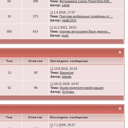
64
289
Тема:
Фотокамера Canon PowerShot A49...
Автор:
salnik
1.4.2016, 17:57
19
273
Тема:
Покупаю мобильные телефоны от ...
Автор:
vitalik1024
11.2.2021, 19:57
300
814
Тема:
продам автосканер Вася диагнос...
Автор:
punk
Тем
Ответов
Последнее сообщение
13.8.2016, 15:15
13
85
Тема:
Вакансия
Автор:
Швейк
28.12.2018, 14:47
52
86
Тема:
Ищем водителя комби машин
Автор:
Schnapz
Тем
Ответов
Последнее сообщение
7.1.2026, 20:27