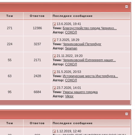
Тем
Ответов
Последнее сообщение
13.6.2026, 19:41
271
12386
Тема:
Благоустройство города Черняхо...
Автор:
СОКОЛ
7.3.2025, 18:29
224
3237
Тема:
Черняховский Петербург
Автор:
Seaman
21.11.2022, 19:20
55
2171
Тема:
Черняховский Extreeeeem нашег...
Автор:
СОКОЛ
31.5.2026, 20:53
63
2428
Тема:
Исторические места Инстербурга...
Автор:
СОКОЛ
23.7.2026, 14:01
95
6684
Тема:
Ужасы нашего городка
Автор:
Viktor
Тем
Ответов
Последнее сообщение
1.12.2019, 12:40