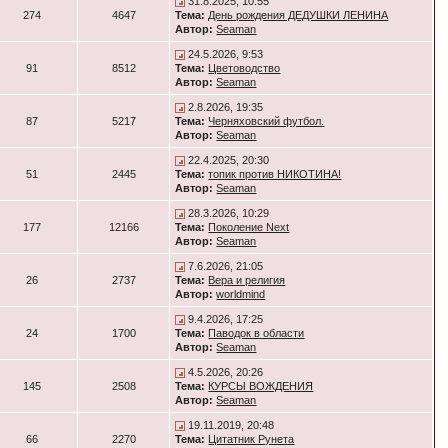
31.8.2025, 10:55
274
4647
Тема:
День рождения ДЕДУШКИ ЛЕНИНА
Автор:
Seaman
24.5.2026, 9:53
91
8512
Тема:
Цветоводство
Автор:
Seaman
2.8.2026, 19:35
87
5217
Тема:
Черняховский футбол.
Автор:
Seaman
22.4.2025, 20:30
51
2445
Тема:
топик против НИКОТИНА!
Автор:
Seaman
28.3.2026, 10:29
177
12166
Тема:
Поколение Next
Автор:
Seaman
7.6.2026, 21:05
26
2737
Тема:
Вера и религия
Автор:
worldmind
9.4.2026, 17:25
24
1700
Тема:
Паводок в области
Автор:
Seaman
4.5.2026, 20:26
145
2508
Тема:
КУРСЫ ВОЖДЕНИЯ
Автор:
Seaman
19.11.2019, 20:48
66
2270
Тема:
Цитатник Рунета