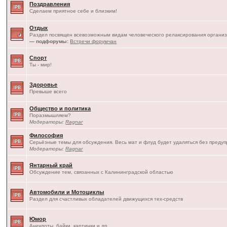
Поздравления
Сделаем приятное себе и близким!
Отдых
Раздел посвящен всевозможным видам человеческого релаксирования организ
— подфорумы:
Встречи форумчан
Спорт
Ты - мир!
Здоровье
Превыше всего
Общество и политика
Поразмышляем?
Модераторы:
Ragnar
Философия
Серьёзные темы для обсуждения. Весь мат и флуд будет удаляться без преду
Модераторы:
Ragnar
Янтарный край
Обсуждение тем, связанных с Калининградской областью
Автомобили и Мотоциклы
Раздел для счастливых обладателей движущихся тех-средств
Юмор
Анекдоты, байки, картинки и др.