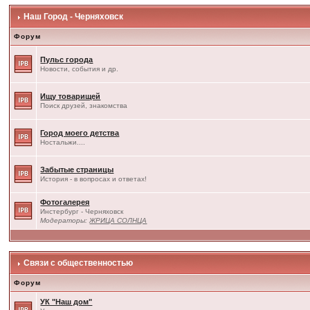
Наш Город - Черняховск
Форум
Пульс города
Новости, события и др.
Ищу товарищей
Поиск друзей, знакомства
Город моего детства
Ностальжи....
Забытые страницы
История - в вопросах и ответах!
Фотогалерея
Инстербург - Черняховск
Модераторы:
ЖРИЦА СОЛНЦА
Связи с общественностью
Форум
УК "Наш дом"