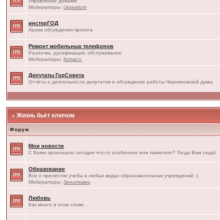
Управление домами
Модераторы:
Upravdom
инстерГОД
Архив обсуждения проекта
Ремонт мобильных телефонов
Разлочка, русификация, обслуживание
Модераторы:
format:c
Депутаты ГорСовета
Отчёты о деятельности депутатов и обсуждение работы Черняховской думы
Жизнь бьёт ключом
Форум
Мои новости
С Вами произошло сегодня что-то особенное или памятное? Тогда Вам сюда!
Образование
Все о прелестях учебы в любых видах образовательных учреждений :)
Модераторы:
Зенитовец
Любовь
Как много в этом слове...