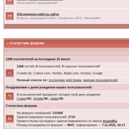
Книга жалоб и предложений.
Обсуждение работы сайта
Вопросы, касающиеся сайта. Создатель сайта - Moonwalker
Статистика форума
1268 посетителей за последние 15 минут
1268
гостей,
0
пользователей,
0
скрытых пользователей
Crawler.de, Cobion.com, Yandex, Baidu.com, msnbot, Google
Полный список по:
последним действиям
,
именам пользователей
Поздравляем с днем рождения наших пользователей:
3
пользователей празднуют сегодня свой день рождения
Слава
(
46
),
Amelia
(
38
),
udafa
(
38
)
Статистика форума
На форуме сообщений:
133468
Зарегистрировано пользователей:
2715
Приветствуем последнего зарегистрированного по имени
AzazelKa
Рекорд посещаемости форума —
8647
, зафиксирован —
7.11.2025, 18:17