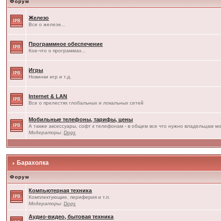
Форум
Железо
Все о железе...
Программное обеспечение
Кое-что о программах...
Игры
Новинки игр и т.д.
Internet & LAN
Все о прелестях глобальных и локальных сетей
Мобильные телефоны, тарифы, цены
А также аксессуары, софт к телефонам - в общем все что нужно владельцам мо
Модераторы:
Dogs
Барахолка
Форум
Компьютерная техника
Комплектующие, периферия и т.п.
Модераторы:
Dogs
Аудио-видео, бытовая техника