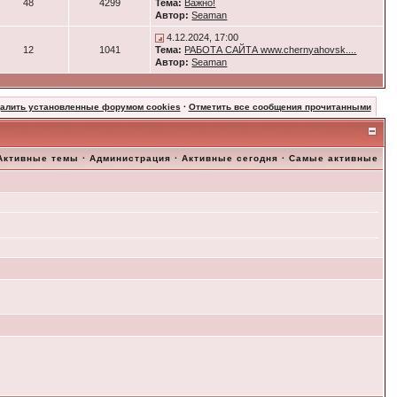
48
4299
Тема:
Важно!
Автор:
Seaman
4.12.2024, 17:00
12
1041
Тема:
РАБОТА САЙТА www.chernyahovsk....
Автор:
Seaman
далить установленные форумом cookies
·
Отметить все сообщения прочитанными
Активные темы
·
Администрация
·
Активные сегодня
·
Самые активные