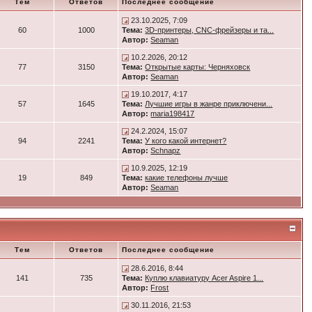
Тем
Ответов
Последнее сообщение
23.10.2025, 7:09
60
1000
Тема:
3D-принтеры, CNC-фрейзеры и та...
Автор:
Seaman
10.2.2026, 20:12
77
3150
Тема:
Открытые карты: Черняховск
Автор:
Seaman
19.10.2017, 4:17
57
1645
Тема:
Лучшие игры в жанре приключени...
Автор:
maria198417
24.2.2024, 15:07
94
2241
Тема:
У кого какой интернет?
Автор:
Schnapz
10.9.2025, 12:19
19
849
Тема:
какие телефоны лучше
Автор:
Seaman
Тем
Ответов
Последнее сообщение
28.6.2016, 8:44
141
735
Тема:
Куплю клавиатуру Acer Aspire 1...
Автор:
Frost
30.11.2016, 21:53