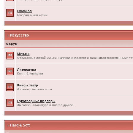
ОффТоп
Говорим о чем хотим
Искусство
Форум
Музыка
Обсуждение любой музыки, начиная с классики и заканчивая современными т
Литература
Книги & Книжечки
Кино и театр
Фильмы, спектакли и т.п.
Рукотворные шедевры
Живопись, скульптура и многое другое...
Hard & Soft