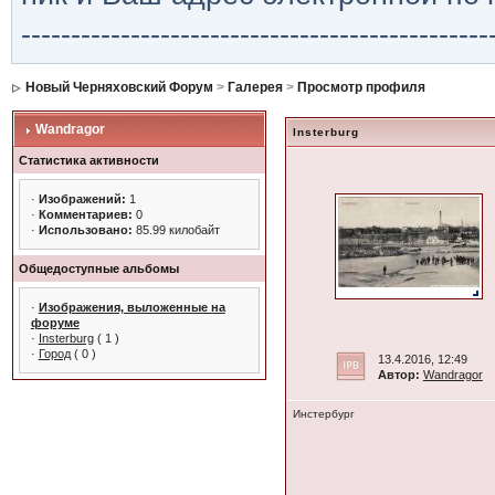
-----------------------------------------------
Новый Черняховский Форум
>
Галерея
>
Просмотр профиля
Wandragor
Insterburg
Статистика активности
·
Изображений:
1
·
Комментариев:
0
·
Использовано:
85.99 килобайт
Общедоступные альбомы
·
Изображения, выложенные на
форуме
·
Insterburg
( 1 )
·
Город
( 0 )
13.4.2016, 12:49
Автор:
Wandragor
Инстербург