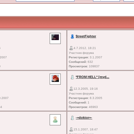
$treetFighter
6
4.7.2012, 18:21
Участник форума
.2007
Регистрация:
3.1.2007
Сообщений:
632
0
Просмотров:
109837
*FROM HELL* [myd...
12.3.2005, 19:16
Участник форума
0.2007
Регистрация:
8.3.2005
Сообщений:
1
04
Просмотров:
46963
-=doktor=-
15.1.2007, 18:47