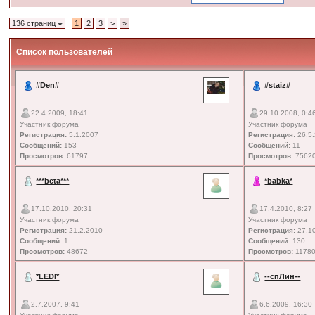
136 страниц
1
2
3
>
»
Список пользователей
#Den#
#staiz#
22.4.2009, 18:41
29.10.2008, 0:4
Участник форума
Участник форума
Регистрация:
5.1.2007
Регистрация:
26.5
Сообщений:
153
Сообщений:
11
Просмотров:
61797
Просмотров:
7562
***beta***
*babka*
17.10.2010, 20:31
17.4.2010, 8:27
Участник форума
Участник форума
Регистрация:
21.2.2010
Регистрация:
27.1
Сообщений:
1
Сообщений:
130
Просмотров:
48672
Просмотров:
1178
*LEDI*
--спЛин--
2.7.2007, 9:41
6.6.2009, 16:30