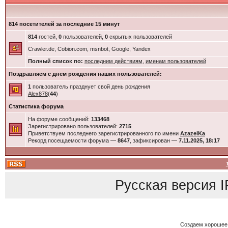
814 посетителей за последние 15 минут
814
гостей,
0
пользователей,
0
скрытых пользователей
Crawler.de, Cobion.com, msnbot, Google, Yandex
Полный список по:
последним действиям
,
именам пользователей
Поздравляем с днем рождения наших пользователей:
1
пользователь празднует свой день рождения
Alex878
(
44
)
Статистика форума
На форуме сообщений:
133468
Зарегистрировано пользователей:
2715
Приветствуем последнего зарегистрированного по имени
AzazelKa
Рекорд посещаемости форума —
8647
, зафиксирован —
7.11.2025, 18:17
Русская версия
I
Создаем хорошее