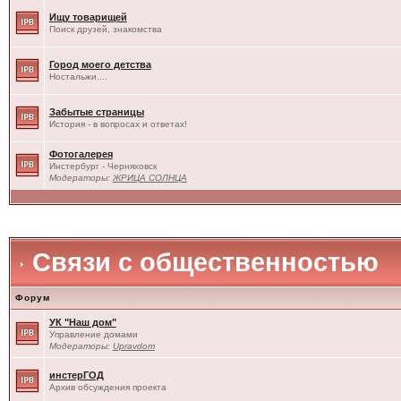
Ищу товарищей
Поиск друзей, знакомства
Город моего детства
Ностальжи....
Забытые страницы
История - в вопросах и ответах!
Фотогалерея
Инстербург - Черняховск
Модераторы:
ЖРИЦА СОЛНЦА
Связи с общественностью
Форум
УК "Наш дом"
Управление домами
Модераторы:
Upravdom
инстерГОД
Архив обсуждения проекта