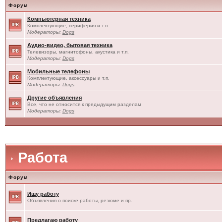
Форум
Компьютерная техника
Комплектующие, периферия и т.п.
Модераторы:
Dogs
Аудио-видео, бытовая техника
Телевизоры, магнитофоны, акустика и т.п.
Модераторы:
Dogs
Мобильные телефоны
Комплектующие, аксессуары и т.п.
Модераторы:
Dogs
Другие объявления
Все, что не относится к предыдущим разделам
Модераторы:
Dogs
Работа
Форум
Ищу работу
Объявления о поиске работы, резюме и пр.
Предлагаю работу