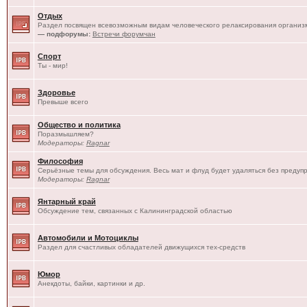
Отдых
Раздел посвящен всевозможным видам человеческого релаксирования организм
— подфорумы:
Встречи форумчан
Спорт
Ты - мир!
Здоровье
Превыше всего
Общество и политика
Поразмышляем?
Модераторы:
Ragnar
Философия
Серьёзные темы для обсуждения. Весь мат и флуд будет удаляться без предуп
Модераторы:
Ragnar
Янтарный край
Обсуждение тем, связанных с Калининградской областью
Автомобили и Мотоциклы
Раздел для счастливых обладателей движущихся тех-средств
Юмор
Анекдоты, байки, картинки и др.