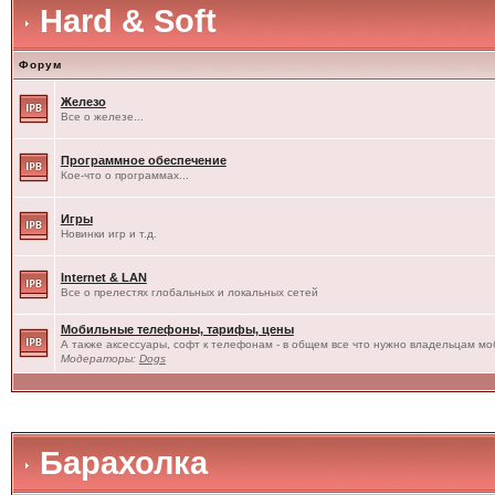
Hard & Soft
Форум
Железо
Все о железе...
Программное обеспечение
Кое-что о программах...
Игры
Новинки игр и т.д.
Internet & LAN
Все о прелестях глобальных и локальных сетей
Мобильные телефоны, тарифы, цены
А также аксессуары, софт к телефонам - в общем все что нужно владельцам моб
Модераторы:
Dogs
Барахолка