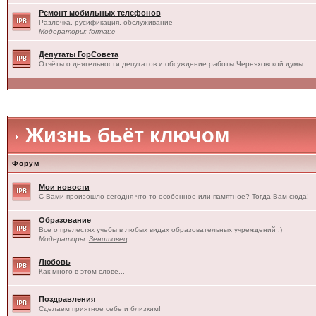
Ремонт мобильных телефонов
Разлочка, русификация, обслуживание
Модераторы:
format:c
Депутаты ГорСовета
Отчёты о деятельности депутатов и обсуждение работы Черняховской думы
Жизнь бьёт ключом
Форум
Мои новости
С Вами произошло сегодня что-то особенное или памятное? Тогда Вам сюда!
Образование
Все о прелестях учебы в любых видах образовательных учреждений :)
Модераторы:
Зенитовец
Любовь
Как много в этом слове...
Поздравления
Сделаем приятное себе и близким!