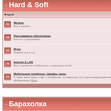
Hard & Soft
Форум
Железо
Все о железе...
Программное обеспечение
Кое-что о программах...
Игры
Новинки игр и т.д.
Internet & LAN
Все о прелестях глобальных и локальных сетей
Мобильные телефоны, тарифы, цены
А также аксессуары, софт к телефонам - в общем все что нужно владельцам моб
Модераторы:
Dogs
Барахолка