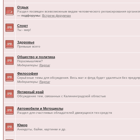
Отдых
Раздел посвящен всевозможным видам человеческого релаксирования организм
— подфорумы:
Встречи форумчан
Спорт
Ты - мир!
Здоровье
Превыше всего
Общество и политика
Поразмышляем?
Модераторы:
Ragnar
Философия
Серьёзные темы для обсуждения. Весь мат и флуд будет удаляться без предуп
Модераторы:
Ragnar
Янтарный край
Обсуждение тем, связанных с Калининградской областью
Автомобили и Мотоциклы
Раздел для счастливых обладателей движущихся тех-средств
Юмор
Анекдоты, байки, картинки и др.