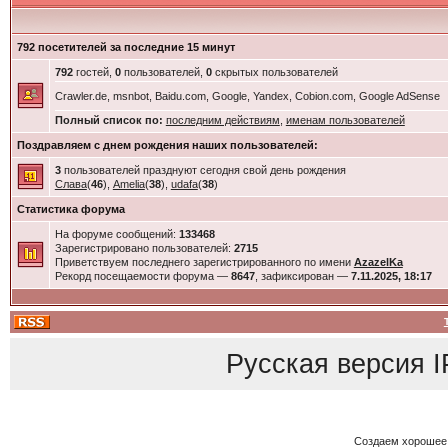
792 посетителей за последние 15 минут
792
гостей,
0
пользователей,
0
скрытых пользователей
Crawler.de, msnbot, Baidu.com, Google, Yandex, Cobion.com, Google AdSense
Полный список по:
последним действиям
,
именам пользователей
Поздравляем с днем рождения наших пользователей:
3
пользователей празднуют сегодня свой день рождения
Слава
(
46
),
Amelia
(
38
),
udafa
(
38
)
Статистика форума
На форуме сообщений:
133468
Зарегистрировано пользователей:
2715
Приветствуем последнего зарегистрированного по имени
AzazelKa
Рекорд посещаемости форума —
8647
, зафиксирован —
7.11.2025, 18:17
Русская версия
I
Создаем хорошее