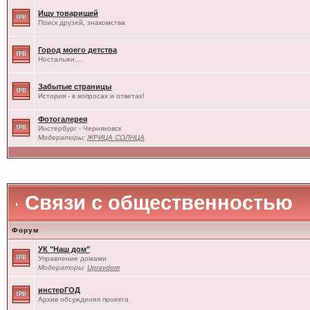
Ищу товарищей
Поиск друзей, знакомства
Город моего детства
Ностальжи....
Забытые страницы
История - в вопросах и ответах!
Фотогалерея
Инстербург - Черняховск
Модераторы:
ЖРИЦА СОЛНЦА
Связи с общественностью
Форум
УК "Наш дом"
Управление домами
Модераторы:
Upravdom
инстерГОД
Архив обсуждения проекта