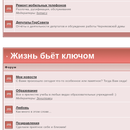
Ремонт мобильных телефонов
Разлочка, русификация, обслуживание
Модераторы:
format:c
Депутаты ГорСовета
Отчёты о деятельности депутатов и обсуждение работы Черняховской думы
Жизнь бьёт ключом
Форум
Мои новости
С Вами произошло сегодня что-то особенное или памятное? Тогда Вам сюда!
Образование
Все о прелестях учебы в любых видах образовательных учреждений :)
Модераторы:
Зенитовец
Любовь
Как много в этом слове...
Поздравления
Сделаем приятное себе и близким!