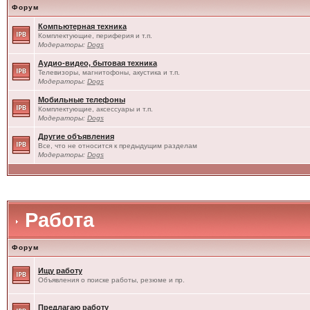
Форум
Компьютерная техника
Комплектующие, периферия и т.п.
Модераторы:
Dogs
Аудио-видео, бытовая техника
Телевизоры, магнитофоны, акустика и т.п.
Модераторы:
Dogs
Мобильные телефоны
Комплектующие, аксессуары и т.п.
Модераторы:
Dogs
Другие объявления
Все, что не относится к предыдущим разделам
Модераторы:
Dogs
Работа
Форум
Ищу работу
Объявления о поиске работы, резюме и пр.
Предлагаю работу