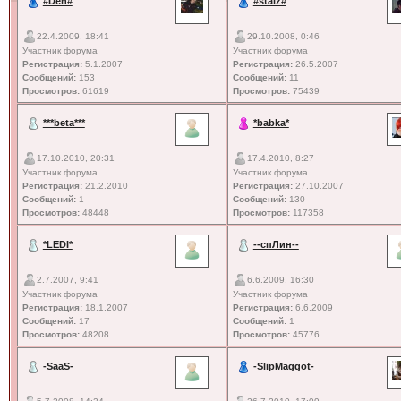
#Den#
#staiz#
22.4.2009, 18:41
29.10.2008, 0:46
Участник форума
Участник форума
Регистрация:
5.1.2007
Регистрация:
26.5.2007
Сообщений:
153
Сообщений:
11
Просмотров:
61619
Просмотров:
75439
***beta***
*babka*
17.10.2010, 20:31
17.4.2010, 8:27
Участник форума
Участник форума
Регистрация:
21.2.2010
Регистрация:
27.10.2007
Сообщений:
1
Сообщений:
130
Просмотров:
48448
Просмотров:
117358
*LEDI*
--спЛин--
2.7.2007, 9:41
6.6.2009, 16:30
Участник форума
Участник форума
Регистрация:
18.1.2007
Регистрация:
6.6.2009
Сообщений:
17
Сообщений:
1
Просмотров:
48208
Просмотров:
45776
-SaaS-
-SlipMaggot-