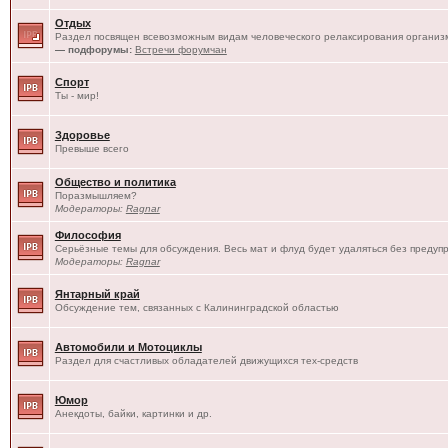
Отдых
Раздел посвящен всевозможным видам человеческого релаксирования организм
— подфорумы:
Встречи форумчан
Спорт
Ты - мир!
Здоровье
Превыше всего
Общество и политика
Поразмышляем?
Модераторы:
Ragnar
Философия
Серьёзные темы для обсуждения. Весь мат и флуд будет удаляться без предуп
Модераторы:
Ragnar
Янтарный край
Обсуждение тем, связанных с Калининградской областью
Автомобили и Мотоциклы
Раздел для счастливых обладателей движущихся тех-средств
Юмор
Анекдоты, байки, картинки и др.