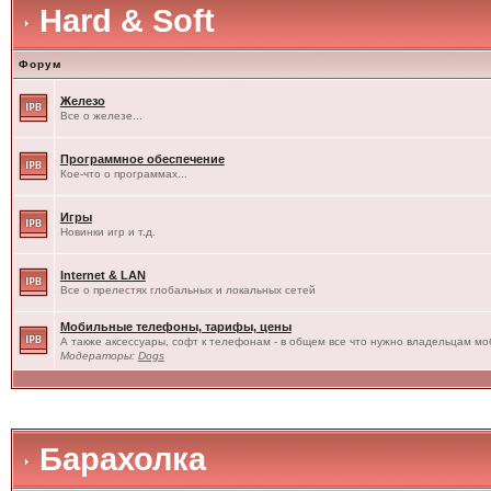
Hard & Soft
Форум
Железо
Все о железе...
Программное обеспечение
Кое-что о программах...
Игры
Новинки игр и т.д.
Internet & LAN
Все о прелестях глобальных и локальных сетей
Мобильные телефоны, тарифы, цены
А также аксессуары, софт к телефонам - в общем все что нужно владельцам моб
Модераторы:
Dogs
Барахолка