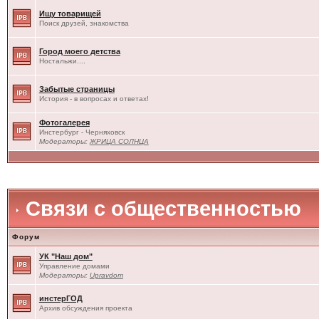
Ищу товарищей
Поиск друзей, знакомства
Город моего детства
Ностальжи....
Забытые страницы
История - в вопросах и ответах!
Фотогалерея
Инстербург - Черняховск
Модераторы:
ЖРИЦА СОЛНЦА
Связи с общественностью
Форум
УК "Наш дом"
Управление домами
Модераторы:
Upravdom
инстерГОД
Архив обсуждения проекта