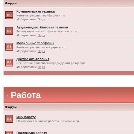
Форум
Компьютерная техника
Комплектующие, периферия и т.п.
Модераторы:
Dogs
Аудио-видео, бытовая техника
Телевизоры, магнитофоны, акустика и т.п.
Модераторы:
Dogs
Мобильные телефоны
Комплектующие, аксессуары и т.п.
Модераторы:
Dogs
Другие объявления
Все, что не относится к предыдущим разделам
Модераторы:
Dogs
Работа
Форум
Ищу работу
Объявления о поиске работы, резюме и пр.
Предлагаю работу