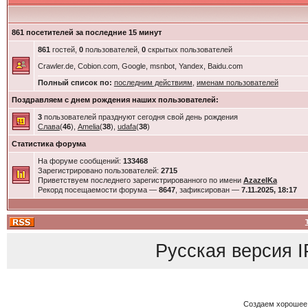
861 посетителей за последние 15 минут
861
гостей,
0
пользователей,
0
скрытых пользователей
Crawler.de, Cobion.com, Google, msnbot, Yandex, Baidu.com
Полный список по:
последним действиям
,
именам пользователей
Поздравляем с днем рождения наших пользователей:
3
пользователей празднуют сегодня свой день рождения
Слава
(
46
),
Amelia
(
38
),
udafa
(
38
)
Статистика форума
На форуме сообщений:
133468
Зарегистрировано пользователей:
2715
Приветствуем последнего зарегистрированного по имени
AzazelKa
Рекорд посещаемости форума —
8647
, зафиксирован —
7.11.2025, 18:17
Русская версия
I
Создаем хорошее