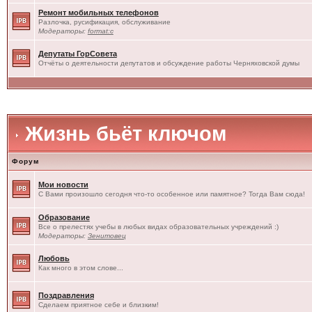
Ремонт мобильных телефонов
Разлочка, русификация, обслуживание
Модераторы:
format:c
Депутаты ГорСовета
Отчёты о деятельности депутатов и обсуждение работы Черняховской думы
Жизнь бьёт ключом
Форум
Мои новости
С Вами произошло сегодня что-то особенное или памятное? Тогда Вам сюда!
Образование
Все о прелестях учебы в любых видах образовательных учреждений :)
Модераторы:
Зенитовец
Любовь
Как много в этом слове...
Поздравления
Сделаем приятное себе и близким!