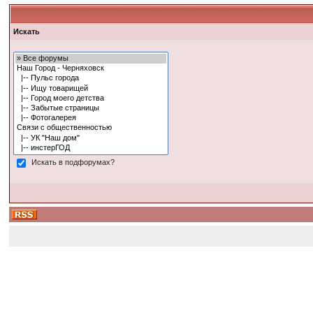
Искать
Искать в подфорумах?