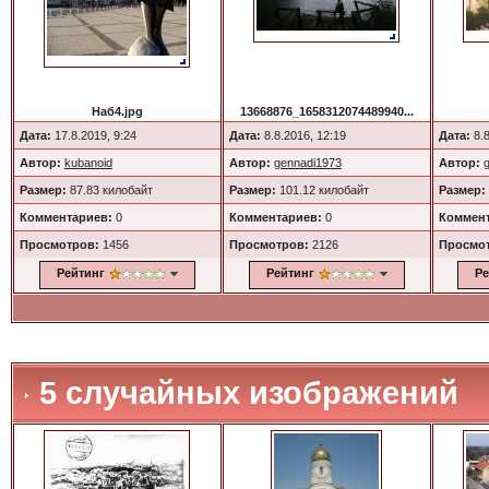
Наб4.jpg
13668876_1658312074489940...
Дата:
17.8.2019, 9:24
Дата:
8.8.2016, 12:19
Дата:
8.8
Автор:
kubanoid
Автор:
gennadi1973
Автор:
Размер:
87.83 килобайт
Размер:
101.12 килобайт
Размер:
Комментариев:
0
Комментариев:
0
Коммент
Просмотров:
1456
Просмотров:
2126
Просмо
Рейтинг
Рейтинг
Ре
5 случайных изображений