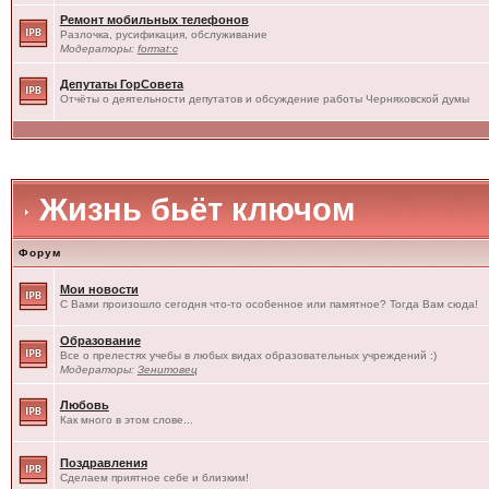
Ремонт мобильных телефонов
Разлочка, русификация, обслуживание
Модераторы:
format:c
Депутаты ГорСовета
Отчёты о деятельности депутатов и обсуждение работы Черняховской думы
Жизнь бьёт ключом
Форум
Мои новости
С Вами произошло сегодня что-то особенное или памятное? Тогда Вам сюда!
Образование
Все о прелестях учебы в любых видах образовательных учреждений :)
Модераторы:
Зенитовец
Любовь
Как много в этом слове...
Поздравления
Сделаем приятное себе и близким!