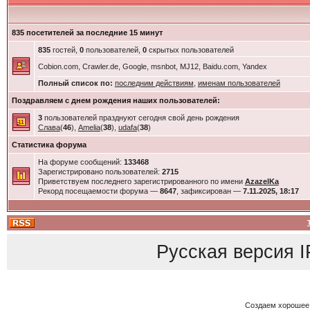
835 посетителей за последние 15 минут
835
гостей,
0
пользователей,
0
скрытых пользователей
Cobion.com, Crawler.de, Google, msnbot, MJ12, Baidu.com, Yandex
Полный список по:
последним действиям
,
именам пользователей
Поздравляем с днем рождения наших пользователей:
3
пользователей празднуют сегодня свой день рождения
Слава
(
46
),
Amelia
(
38
),
udafa
(
38
)
Статистика форума
На форуме сообщений:
133468
Зарегистрировано пользователей:
2715
Приветствуем последнего зарегистрированного по имени
AzazelKa
Рекорд посещаемости форума —
8647
, зафиксирован —
7.11.2025, 18:17
Русская версия
I
Создаем хорошее