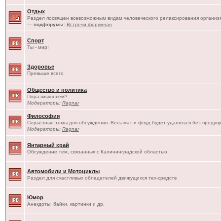
Отдых
Раздел посвящен всевозможным видам человеческого релаксирования организм
— подфорумы:
Встречи форумчан
Спорт
Ты - мир!
Здоровье
Превыше всего
Общество и политика
Поразмышляем?
Модераторы:
Ragnar
Философия
Серьёзные темы для обсуждения. Весь мат и флуд будет удаляться без предуп
Модераторы:
Ragnar
Янтарный край
Обсуждение тем, связанных с Калининградской областью
Автомобили и Мотоциклы
Раздел для счастливых обладателей движущихся тех-средств
Юмор
Анекдоты, байки, картинки и др.