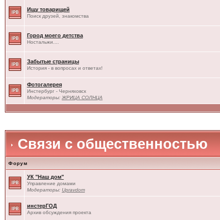
Ищу товарищей
Поиск друзей, знакомства
Город моего детства
Ностальжи....
Забытые страницы
История - в вопросах и ответах!
Фотогалерея
Инстербург - Черняховск
Модераторы:
ЖРИЦА СОЛНЦА
Связи с общественностью
Форум
УК "Наш дом"
Управление домами
Модераторы:
Upravdom
инстерГОД
Архив обсуждения проекта