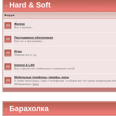
Hard & Soft
Форум
Железо
Все о железе...
Программное обеспечение
Кое-что о программах...
Игры
Новинки игр и т.д.
Internet & LAN
Все о прелестях глобальных и локальных сетей
Мобильные телефоны, тарифы, цены
А также аксессуары, софт к телефонам - в общем все что нужно владельцам моб
Модераторы:
Dogs
Барахолка