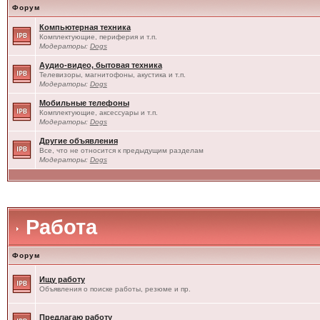
Форум
Компьютерная техника
Комплектующие, периферия и т.п.
Модераторы:
Dogs
Аудио-видео, бытовая техника
Телевизоры, магнитофоны, акустика и т.п.
Модераторы:
Dogs
Мобильные телефоны
Комплектующие, аксессуары и т.п.
Модераторы:
Dogs
Другие объявления
Все, что не относится к предыдущим разделам
Модераторы:
Dogs
Работа
Форум
Ищу работу
Объявления о поиске работы, резюме и пр.
Предлагаю работу