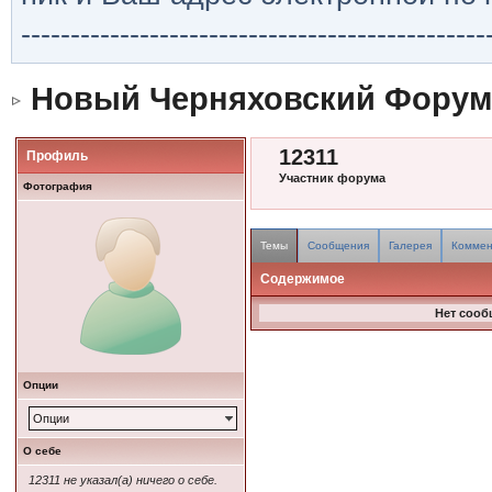
-----------------------------------------------
Новый Черняховский Форум
12311
Профиль
Участник форума
Фотография
Темы
Сообщения
Галерея
Коммен
Содержимое
Нет сооб
Опции
Опции
О себе
12311 не указал(а) ничего о себе.