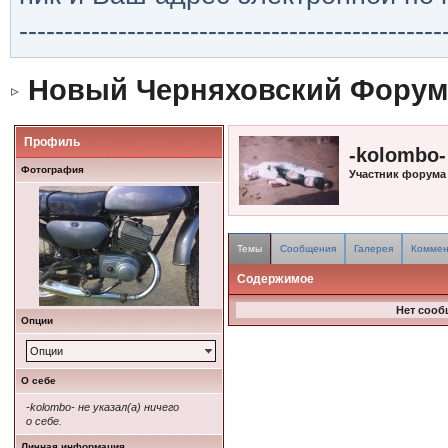
-----------------------------------------------
Новый Черняховский Форум
Профиль
-kolombo-
Фотография
Участник форума
Темы
Сообщения
Галерея
Коммен
Содержимое
Нет сооб
Опции
Опции
О себе
-kolombo- не указал(а) ничего
о себе.
Личная информация