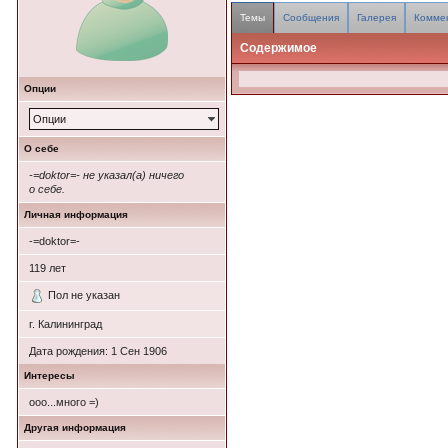
Темы
Сообщения
Галерея
Комме
Содержимое
Опции
Опции
О себе
-=doktor=- не указал(а) ничего
о себе.
Личная информация
-=doktor=-
119
лет
Пол не указан
г. Калининград
Дата рождения:
1 Сен 1906
Интересы
ооо...много =)
Другая информация