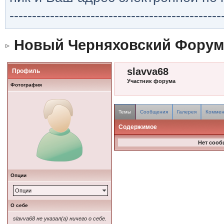
-----------------------------------------------
Новый Черняховский Форум
slavva68
Профиль
Участник форума
Фотография
Темы
Сообщения
Галерея
Коммен
Содержимое
Нет сооб
Опции
Опции
О себе
slavva68 не указал(а) ничего о себе.