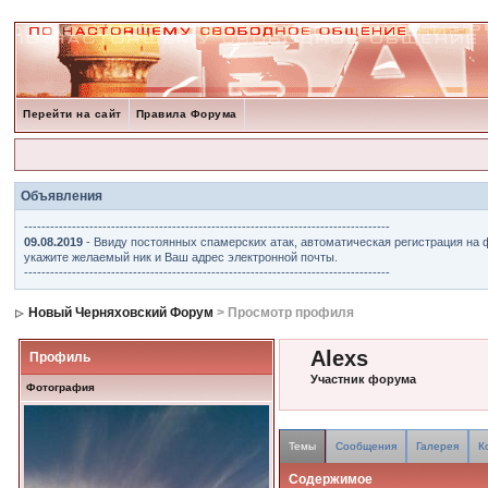
Перейти на сайт
Правила Форума
Объявления
------------------------------------------------------------------------------------
09.08.2019
- Ввиду постоянных спамерских атак, автоматическая регистрация на 
укажите желаемый ник и Ваш адрес электронной почты.
------------------------------------------------------------------------------------
Новый Черняховский Форум
> Просмотр профиля
Alexs
Профиль
Участник форума
Фотография
Темы
Сообщения
Галерея
К
Содержимое