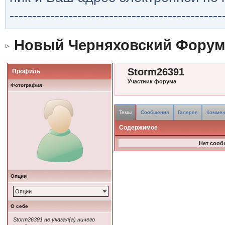
-----------------------------------------------
Новый Черняховский Форум
Storm26391
Профиль
Участник форума
Фотография
Темы
Сообщения
Галерея
Коммен
Содержимое
Нет сооб
Опции
Опции
О себе
Storm26391 не указал(а) ничего