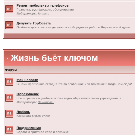
Ремонт мобильных телефонов
Разлочка, русификация, обслуживание
Модераторы:
format:c
Депутаты ГорСовета
Отчёты о деятельности депутатов и обсуждение работы Черняховской думы
Жизнь бьёт ключом
Форум
Мои новости
С Вами произошло сегодня что-то особенное или памятное? Тогда Вам сюда!
Образование
Все о прелестях учебы в любых видах образовательных учреждений :)
Модераторы:
Зенитовец
Любовь
Как много в этом слове...
Поздравления
Сделаем приятное себе и близким!