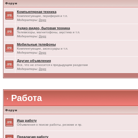
Форум
Компьютерная техника
Комплектующие, периферия и т.п.
Модераторы:
Dogs
Аудио-видео, бытовая техника
Телевизоры, магнитофоны, акустика и т.п.
Модераторы:
Dogs
Мобильные телефоны
Комплектующие, аксессуары и т.п.
Модераторы:
Dogs
Другие объявления
Все, что не относится к предыдущим разделам
Модераторы:
Dogs
Работа
Форум
Ищу работу
Объявления о поиске работы, резюме и пр.
Предлагаю работу