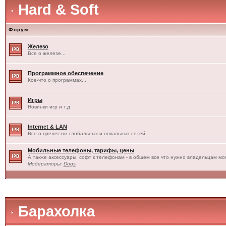
Hard & Soft
Форум
Железо
Все о железе...
Программное обеспечение
Кое-что о программах...
Игры
Новинки игр и т.д.
Internet & LAN
Все о прелестях глобальных и локальных сетей
Мобильные телефоны, тарифы, цены
А также аксессуары, софт к телефонам - в общем все что нужно владельцам моб
Модераторы:
Dogs
Барахолка