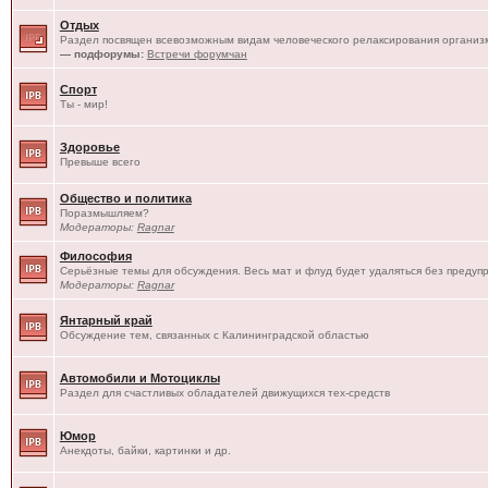
Отдых
Раздел посвящен всевозможным видам человеческого релаксирования организм
— подфорумы:
Встречи форумчан
Спорт
Ты - мир!
Здоровье
Превыше всего
Общество и политика
Поразмышляем?
Модераторы:
Ragnar
Философия
Серьёзные темы для обсуждения. Весь мат и флуд будет удаляться без предуп
Модераторы:
Ragnar
Янтарный край
Обсуждение тем, связанных с Калининградской областью
Автомобили и Мотоциклы
Раздел для счастливых обладателей движущихся тех-средств
Юмор
Анекдоты, байки, картинки и др.