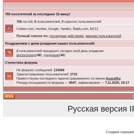
760 посетителей за последние 15 минут
760
гостей,
0
пользователей,
0
скрытых пользователей
Cobion.com, msnbot, Google, Yandex, Baidu.com, MJ12
Полный список по:
последним действиям
,
именам пользователей
Поздравляем с днем рождения наших пользователей:
2
пользователей празднуют сегодня свой день рождения
doctorovserg
(
48
),
ygypywow
(
40
)
Статистика форума
На форуме сообщений:
133468
Зарегистрировано пользователей:
2715
Приветствуем последнего зарегистрированного по имени
AzazelKa
Рекорд посещаемости форума —
8647
, зафиксирован —
7.11.2025, 18:17
Русская версия
I
Создаем хорошее