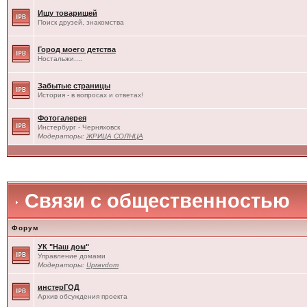
Ищу товарищей
Поиск друзей, знакомства
Город моего детства
Ностальжи....
Забытые страницы
История - в вопросах и ответах!
Фотогалерея
Инстербург - Черняховск
Модераторы:
ЖРИЦА СОЛНЦА
Связи с общественностью
Форум
УК "Наш дом"
Управление домами
Модераторы:
Upravdom
инстерГОД
Архив обсуждения проекта